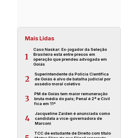
Mais Lidas
Caso Naskar: Ex-jogador da Seleção
Brasileira está entre presos em
1
operação que prendeu advogada em
Goiás
Superintendente da Polícia Científica
2
de Goiás é alvo de batalha judicial por
assédio moral coletivo
PM de Goiás tem maior remuneração
3
bruta média do país; Penal é 2ª e Civil
fica em 11º
Jacqueline Zaiden é anunciada como
4
candidata a vice-governadora de
Marconi
TCC de estudante de Direito com título