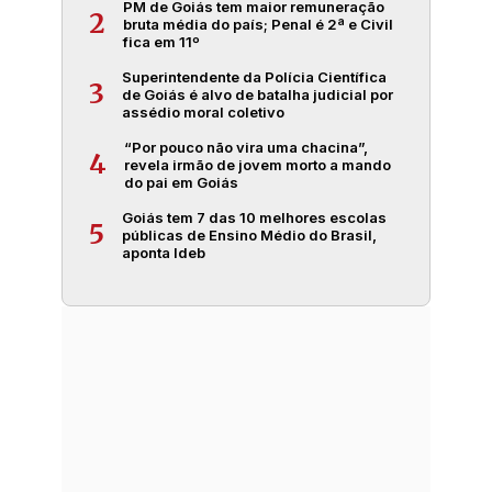
PM de Goiás tem maior remuneração
2
bruta média do país; Penal é 2ª e Civil
fica em 11º
Superintendente da Polícia Científica
3
de Goiás é alvo de batalha judicial por
assédio moral coletivo
“Por pouco não vira uma chacina”,
4
revela irmão de jovem morto a mando
do pai em Goiás
Goiás tem 7 das 10 melhores escolas
5
públicas de Ensino Médio do Brasil,
aponta Ideb