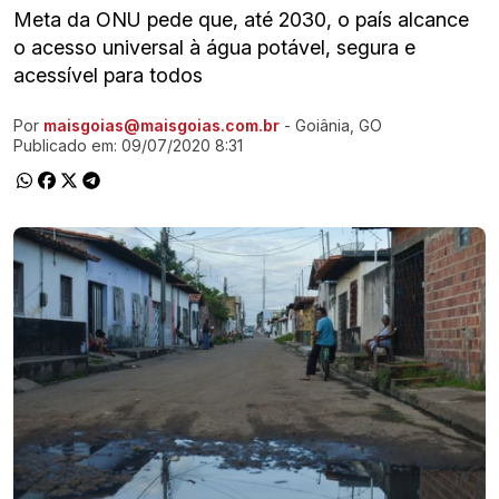
Meta da ONU pede que, até 2030, o país alcance
o acesso universal à água potável, segura e
acessível para todos
Por
maisgoias@maisgoias.com.br
- Goiânia, GO
Ir direto pra matéria
Publicado em:
09/07/2020 8:31