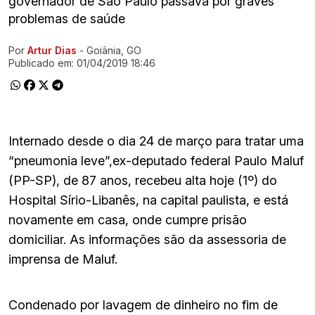
governador de São Paulo passava por graves
problemas de saúde
Por
Artur Dias
- Goiânia, GO
Ir direto pra matéria
Publicado em:
01/04/2019 18:46
Internado desde o dia 24 de março para tratar uma
“pneumonia leve”,ex-deputado federal Paulo Maluf
(PP-SP), de 87 anos, recebeu alta hoje (1º) do
Hospital Sírio-Libanês, na capital paulista, e está
novamente em casa, onde cumpre prisão
domiciliar. As informações são da assessoria de
imprensa de Maluf.
Condenado por lavagem de dinheiro no fim de