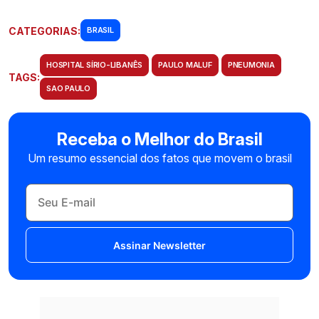
CATEGORIAS:
BRASIL
HOSPITAL SÍRIO-LIBANÊS
PAULO MALUF
PNEUMONIA
TAGS:
SAO PAULO
Receba o Melhor do Brasil
Um resumo essencial dos fatos que movem o brasil
Assinar Newsletter