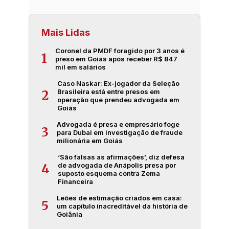
Mais Lidas
Coronel da PMDF foragido por 3 anos é
1
preso em Goiás após receber R$ 847
mil em salários
Caso Naskar: Ex-jogador da Seleção
Brasileira está entre presos em
2
operação que prendeu advogada em
Goiás
Advogada é presa e empresário foge
3
para Dubai em investigação de fraude
milionária em Goiás
‘São falsas as afirmações’, diz defesa
de advogada de Anápolis presa por
4
suposto esquema contra Zema
Financeira
Leões de estimação criados em casa:
5
um capítulo inacreditável da história de
Goiânia