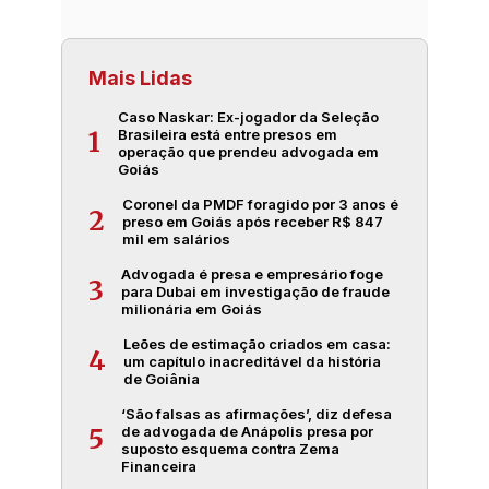
Mais Lidas
Caso Naskar: Ex-jogador da Seleção
Brasileira está entre presos em
1
operação que prendeu advogada em
Goiás
Coronel da PMDF foragido por 3 anos é
2
preso em Goiás após receber R$ 847
mil em salários
Advogada é presa e empresário foge
3
para Dubai em investigação de fraude
milionária em Goiás
Leões de estimação criados em casa:
4
um capítulo inacreditável da história
de Goiânia
‘São falsas as afirmações’, diz defesa
de advogada de Anápolis presa por
5
suposto esquema contra Zema
Financeira