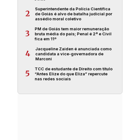
Superintendente da Polícia Científica
2
de Goiás é alvo de batalha judicial por
assédio moral coletivo
PM de Goiás tem maior remuneração
3
bruta média do país; Penal é 2ª e Civil
fica em 11º
Jacqueline Zaiden é anunciada como
4
candidata a vice-governadora de
Marconi
TCC de estudante de Direito com título
5
“Antes Elize do que Eliza” repercute
nas redes sociais