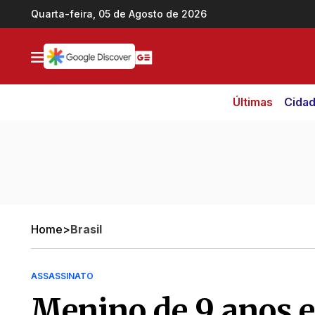
Ir direto pro conteúdo
Quarta-feira, 05 de Agosto de 2026
Últimas
Cida
Home
>
Brasil
ASSASSINATO
Menino de 9 anos e