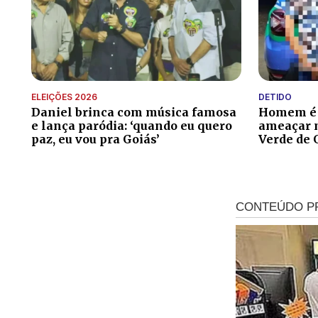
ELEIÇÕES 2026
DETIDO
Daniel brinca com música famosa
Homem é p
e lança paródia: ‘quando eu quero
ameaçar 
paz, eu vou pra Goiás’
Verde de 