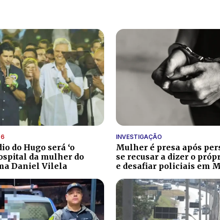
26
INVESTIGAÇÃO
dio do Hugo será ‘o
Mulher é presa após pers
spital da mulher do
se recusar a dizer o pró
rma Daniel Vilela
e desafiar policiais em 