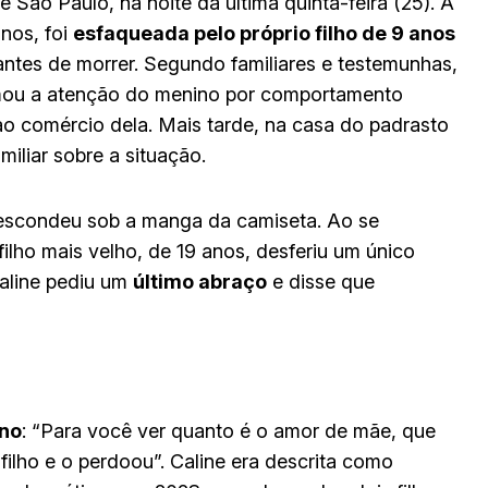
de São Paulo, na noite da última quinta-feira (25). A
anos, foi
esfaqueada pelo próprio filho de 9 anos
ntes de morrer. Segundo familiares e testemunhas,
amou a atenção do menino por comportamento
ao comércio dela. Mais tarde, na casa do padrasto
iliar sobre a situação.
 escondeu sob a manga da camiseta. Ao se
lho mais velho, de 19 anos, desferiu um único
aline pediu um
último abraço
e disse que
no
: “Para você ver quanto é o amor de mãe, que
lho e o perdoou”. Caline era descrita como