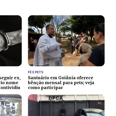
FÉ E PETS
eguir ex,
Santuário em Goiânia oferece
prio nome
bênção mensal para pets; veja
Montividiu
como participar