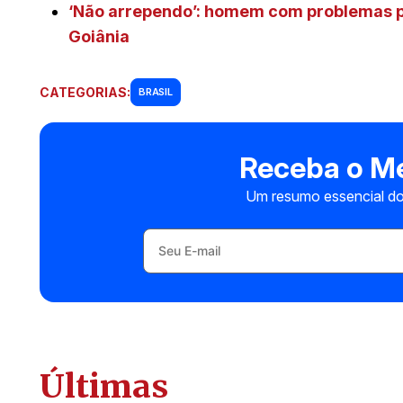
‘Não arrependo’: homem com problemas ps
Goiânia
CATEGORIAS:
BRASIL
Receba o Me
Um resumo essencial do
Últimas