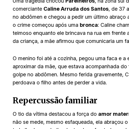
Uma tragédia chocou
Parelheiros
, na zona sul 
comerciante
Caline Arruda dos Santos
, de 37 
no abdômen e chegou a pedir um último abraço a
o crime começou após uma
bronca
: Caline ch
teimoso enquanto ele brincava na rua em frente 
da criança, a mãe afirmou que comunicaria um fam
O menino foi até a cozinha, pegou uma faca e a
aproximar da mãe, que estava acompanhada do fi
golpe no abdômen. Mesmo ferida gravemente, C
perdoava o filho antes de perder a vida.
Repercussão familiar
O tio da vítima destacou a força do
amor mater
não se mede, mesmo esfaqueada, ela abraçou o fi