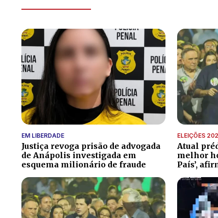
EM LIBERDADE
ELEIÇÕES 20
Justiça revoga prisão de advogada
Atual pré
de Anápolis investigada em
melhor ho
esquema milionário de fraude
País’, afi