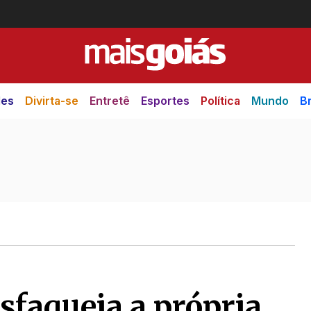
des
Divirta-se
Entretê
Esportes
Política
Mundo
Br
sfaqueia a própria