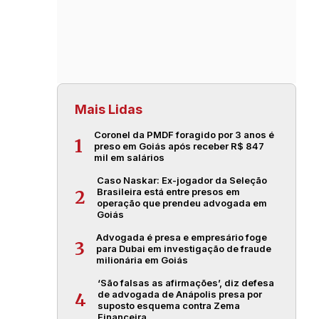
Mais Lidas
Coronel da PMDF foragido por 3 anos é
1
preso em Goiás após receber R$ 847
mil em salários
Caso Naskar: Ex-jogador da Seleção
Brasileira está entre presos em
2
operação que prendeu advogada em
Goiás
Advogada é presa e empresário foge
3
para Dubai em investigação de fraude
milionária em Goiás
‘São falsas as afirmações’, diz defesa
de advogada de Anápolis presa por
4
suposto esquema contra Zema
Financeira