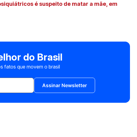
iquiátricos é suspeito de matar a mãe, em
lhor do Brasil
s fatos que movem o brasil
Assinar Newsletter