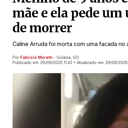
mãe e ela pede um 
de morrer
Caline Arruda foi morta com uma facada n
Por
Fabricio Moretti
- Goiânia, GO
Ir direto pra matéria
Publicado em:
29/09/2025 11:42
• Atualizado em:
29/09/2025 