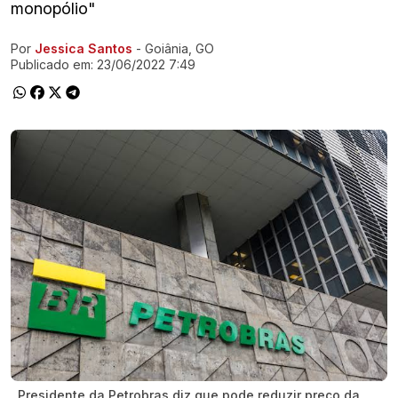
monopólio"
Por
Jessica Santos
- Goiânia, GO
Ir direto pra matéria
Publicado em:
23/06/2022 7:49
Presidente da Petrobras diz que pode reduzir preço da