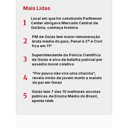
Mais Lidas
Local em que foi construído Parthenon
1
Center abrigava Mercado Central de
Goiânia; conheça história
PM de Goiás tem maior remuneração
2
bruta média do país; Penal é 2ª e Civil
fica em 11º
Superintendente da Polícia Científica
3
de Goiás é alvo de batalha judicial por
assédio moral coletivo
“Por pouco não vira uma chacina”,
4
revela irmão de jovem morto a mando
do pai em Goiás
Goiás tem 7 das 10 melhores escolas
5
públicas de Ensino Médio do Brasil,
aponta Ideb