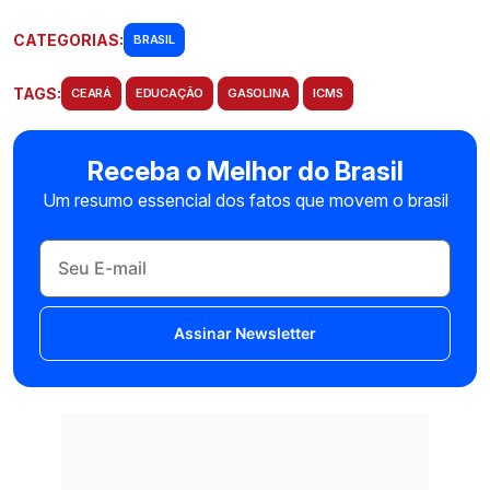
CATEGORIAS:
BRASIL
TAGS:
CEARÁ
EDUCAÇÃO
GASOLINA
ICMS
Receba o Melhor do Brasil
Um resumo essencial dos fatos que movem o brasil
Assinar Newsletter