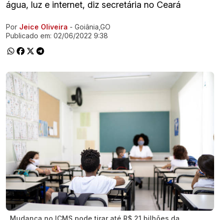
água, luz e internet, diz secretária no Ceará
Por
Jeice Oliveira
- Goiânia,GO
Ir direto pra matéria
Publicado em:
02/06/2022 9:38
Mudança no ICMS pode tirar até R$ 21 bilhões da