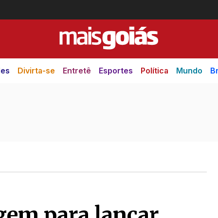
des
Divirta-se
Entretê
Esportes
Política
Mundo
Br
gem para lançar