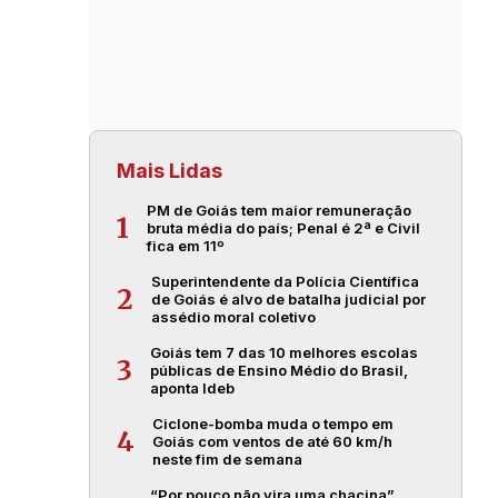
Mais Lidas
PM de Goiás tem maior remuneração
1
bruta média do país; Penal é 2ª e Civil
fica em 11º
Superintendente da Polícia Científica
2
de Goiás é alvo de batalha judicial por
assédio moral coletivo
Goiás tem 7 das 10 melhores escolas
3
públicas de Ensino Médio do Brasil,
aponta Ideb
Ciclone-bomba muda o tempo em
4
Goiás com ventos de até 60 km/h
neste fim de semana
“Por pouco não vira uma chacina”,