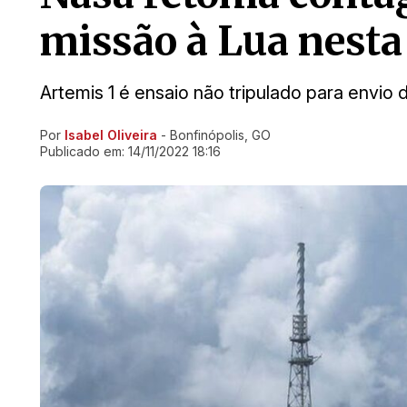
missão à Lua nesta 
Artemis 1 é ensaio não tripulado para envio d
Por
Isabel Oliveira
- Bonfinópolis, GO
Ir direto pra matéria
Publicado em:
14/11/2022 18:16