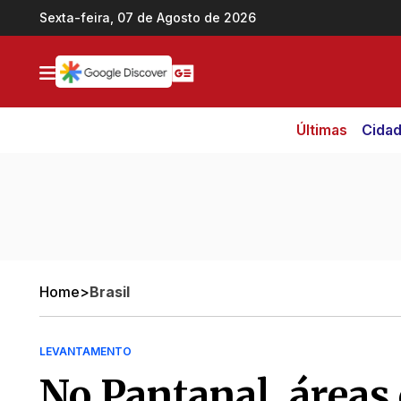
Ir direto pro conteúdo
Sexta-feira, 07 de Agosto de 2026
Últimas
Cida
Home
>
Brasil
LEVANTAMENTO
No Pantanal, áreas