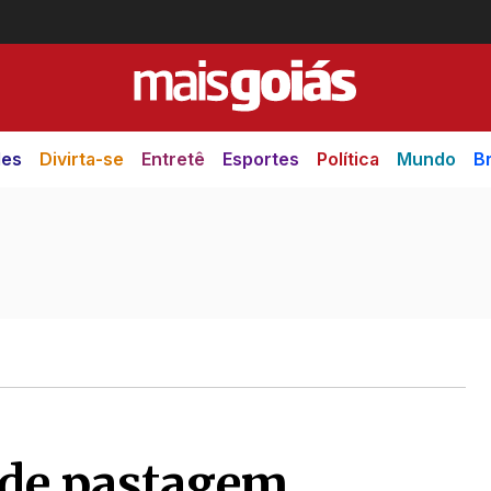
des
Divirta-se
Entretê
Esportes
Política
Mundo
Br
 de pastagem