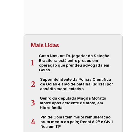
Mais Lidas
Caso Naskar: Ex-jogador da Seleção
Brasileira está entre presos em
1
operação que prendeu advogada em
Goiás
Superintendente da Polícia Científica
2
de Goiás é alvo de batalha judicial por
assédio moral coletivo
Genro da deputada Magda Mofatto
3
morre após acidente de moto, em
Hidrolândia
PM de Goiás tem maior remuneração
4
bruta média do país; Penal é 2ª e Civil
fica em 11º