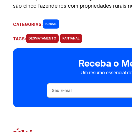
são cinco fazendeiros com propriedades rurais n
CATEGORIAS:
BRASIL
TAGS:
DESMATAMENTO
PANTANAL
Receba o Me
Um resumo essencial do