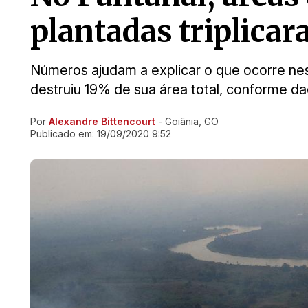
plantadas triplica
Números ajudam a explicar o que ocorre ne
destruiu 19% de sua área total, conforme d
Por
Alexandre Bittencourt
- Goiânia, GO
Ir direto pra matéria
Publicado em:
19/09/2020 9:52