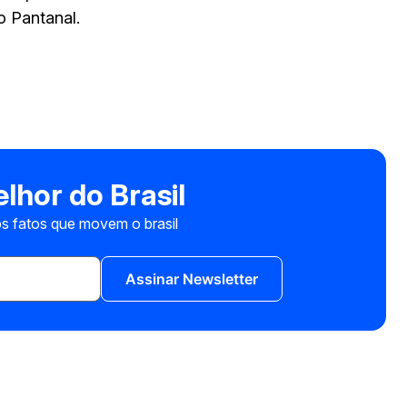
o Pantanal.
lhor do Brasil
s fatos que movem o brasil
Assinar Newsletter