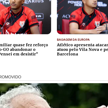
BAGAGEM DA EUROPA
iliar quase fez reforço
Atlético apresenta atacan
co-GO abandonar o
atuou pelo Vila Nova e p
Pensei em desistir”
Barcelona