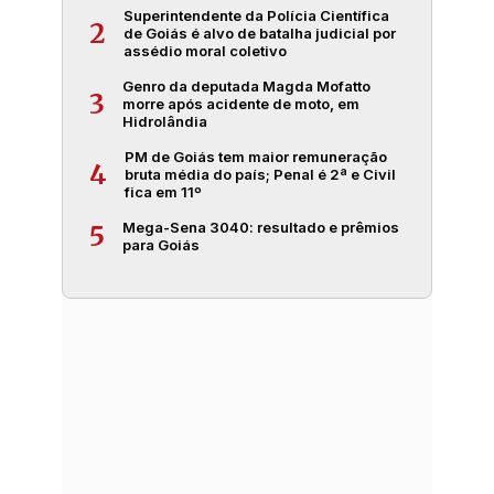
Superintendente da Polícia Científica
2
de Goiás é alvo de batalha judicial por
assédio moral coletivo
Genro da deputada Magda Mofatto
3
morre após acidente de moto, em
Hidrolândia
PM de Goiás tem maior remuneração
4
bruta média do país; Penal é 2ª e Civil
fica em 11º
Mega-Sena 3040: resultado e prêmios
5
para Goiás