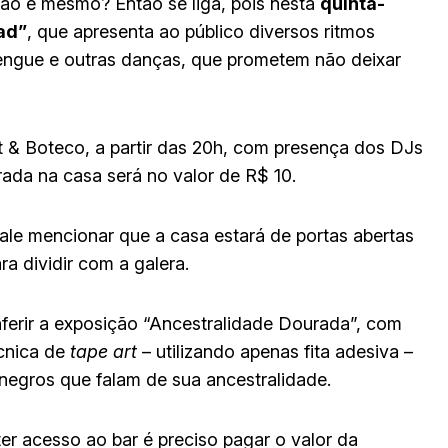
não é mesmo? Então se liga, pois nesta
quinta-
dad”
, que apresenta ao público diversos ritmos
rengue e outras danças, que prometem não deixar
& Boteco, a partir das 20h, com presença dos DJs
rada na casa será no valor de R$ 10.
le mencionar que a casa estará de portas abertas
ra dividir com a galera.
erir a exposição “Ancestralidade Dourada”, com
écnica de
tape art
– utilizando apenas fita adesiva –
negros que falam de sua ancestralidade.
ter acesso ao bar é preciso pagar o valor da