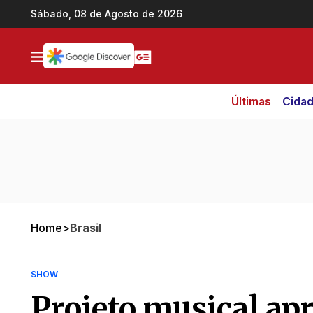
Ir direto pro conteúdo
Sábado, 08 de Agosto de 2026
Últimas
Cida
Home
>
Brasil
SHOW
Projeto musical apr