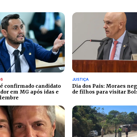
26
JUSTIÇA
 é confirmado candidato
Dia dos Pais: Moraes ne
dor em MG após idas e
de filhos para visitar Bo
elembre