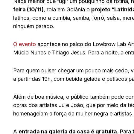
Nada melhor que fugir um pouquinho da rotina, 
feira (10/11)
, rola em Goiânia o
projeto “Latini
latinos, como a cumbia, samba, forró, salsa, me
ninguém parado.
O evento
acontece no palco do Lowbrow Lab Art 
Múcio Nunes e Thiago Jesus. Para a noite, a ent
Para quem quiser chegar um pouco mais cedo, va
a partir das 19h, com bebida gelada e petiscos pa
Além de boa música, o público também pode conf
obras dos artistas Ju e João, que por meio da t
homenageiam a força da mulher negra e artistas 
A
entrada na galeria da casa é gratuita
. Para 