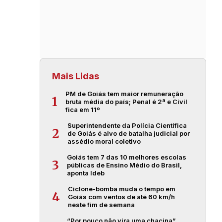
Mais Lidas
PM de Goiás tem maior remuneração
1
bruta média do país; Penal é 2ª e Civil
fica em 11º
Superintendente da Polícia Científica
2
de Goiás é alvo de batalha judicial por
assédio moral coletivo
Goiás tem 7 das 10 melhores escolas
3
públicas de Ensino Médio do Brasil,
aponta Ideb
Ciclone-bomba muda o tempo em
4
Goiás com ventos de até 60 km/h
neste fim de semana
“Por pouco não vira uma chacina”,