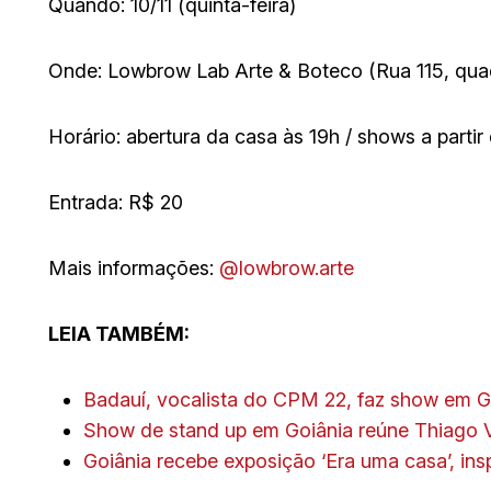
Quando: 10/11 (quinta-feira)
Onde: Lowbrow Lab Arte & Boteco (Rua 115, quadr
Horário: abertura da casa às 19h / shows a partir
Entrada: R$ 20
Mais informações:
@lowbrow.arte
LEIA TAMBÉM:
Badauí, vocalista do CPM 22, faz show em Goi
Show de stand up em Goiânia reúne Thiago V
Goiânia recebe exposição ‘Era uma casa’, in