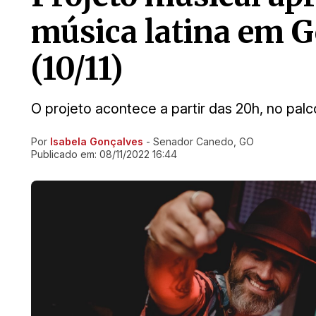
música latina em G
(10/11)
O projeto acontece a partir das 20h, no pa
Por
Isabela Gonçalves
- Senador Canedo, GO
Ir direto pra matéria
Publicado em:
08/11/2022 16:44