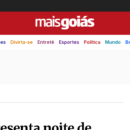
des
Divirta-se
Entretê
Esportes
Política
Mundo
Br
esenta noite de