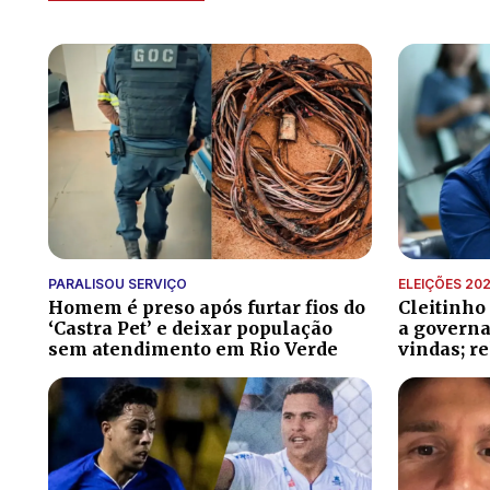
PARALISOU SERVIÇO
ELEIÇÕES 20
Homem é preso após furtar fios do
Cleitinho
‘Castra Pet’ e deixar população
a governa
sem atendimento em Rio Verde
vindas; r