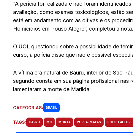
“A perícia foi realizada e não foram identificado
avaliação, como exames toxicológicos, estão sen
está em andamento com as oitivas e os procedim
Homicídios em Pouso Alegre”, completou a nota.
O UOL questionou sobre a possibilidade de femin
curso, a polícia disse que não é possível especul
A vítima era natural de Bauru, interior de São 
segundo consta em sua página profissional nas re
lamentaram a morte de Marilda.
CATEGORIAS:
BRASIL
TAGS:
CARRO
MG
MORTA
PORTA-MALAS
POUSO ALEGRE