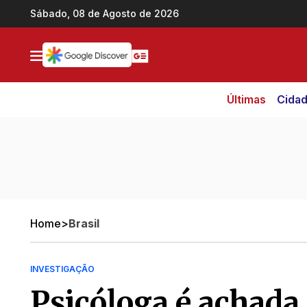
Ir direto pro conteúdo
Sábado, 08 de Agosto de 2026
Últimas
Cida
Home
>
Brasil
INVESTIGAÇÃO
Psicóloga é achada