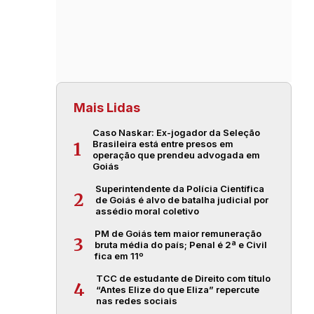
Mais Lidas
Caso Naskar: Ex-jogador da Seleção
Brasileira está entre presos em
1
operação que prendeu advogada em
Goiás
Superintendente da Polícia Científica
2
de Goiás é alvo de batalha judicial por
assédio moral coletivo
PM de Goiás tem maior remuneração
3
bruta média do país; Penal é 2ª e Civil
fica em 11º
TCC de estudante de Direito com título
4
“Antes Elize do que Eliza” repercute
nas redes sociais