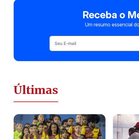
Receba o Me
Um resumo essencial do
Últimas