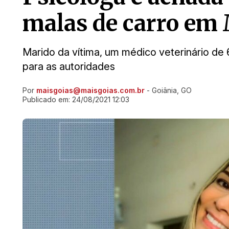
malas de carro em
Marido da vítima, um médico veterinário de 
para as autoridades
Por
maisgoias@maisgoias.com.br
- Goiânia, GO
Ir direto pra matéria
Publicado em:
24/08/2021 12:03