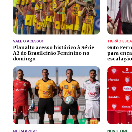
VALE O ACESSO!
TIGRÃO ESC
Planalto acesso histórico à Série
Guto Ferr
A2 do Brasileirão Feminino no
para encar
domingo
escalação
QUEM APITA?
NOVO TIME