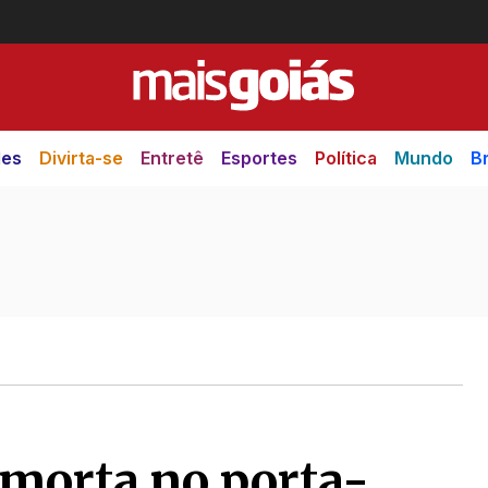
des
Divirta-se
Entretê
Esportes
Política
Mundo
Br
 morta no porta-