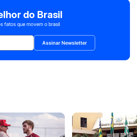
lhor do Brasil
s fatos que movem o brasil
Assinar Newsletter