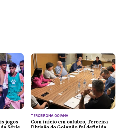
TERCEIRONA GOIANA
is jogos
Com início em outubro, Terceira
 da Série
Divisão do Goianão foi definida