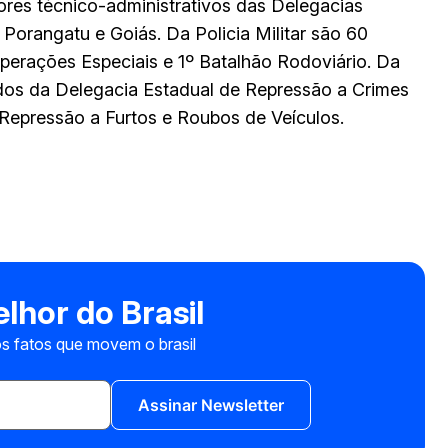
dores técnico-administrativos das Delegacias
 Porangatu e Goiás. Da Policia Militar são 60
perações Especiais e 1º Batalhão Rodoviário. Da
egados da Delegacia Estadual de Repressão a Crimes
 Repressão a Furtos e Roubos de Veículos.
lhor do Brasil
s fatos que movem o brasil
Assinar Newsletter