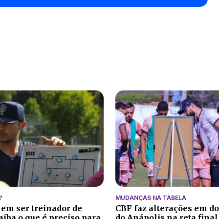
?
MUDANÇAS NA TABELA
 em ser treinador de
CBF faz alterações em do
aiba o que é preciso para
do Anápolis na reta final