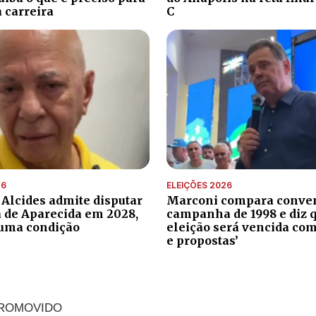
 carreira
C
26
ELEIÇÕES 2026
 Alcides admite disputar
Marconi compara conve
a de Aparecida em 2028,
campanha de 1998 e diz 
uma condição
eleição será vencida com
e propostas’