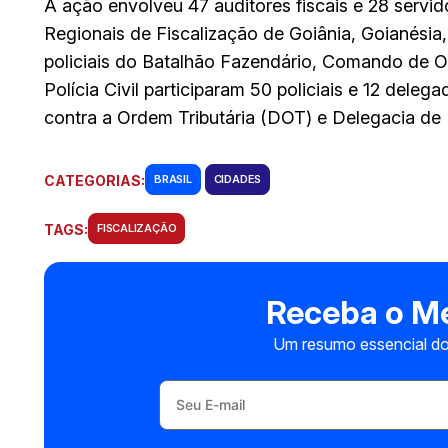
A ação envolveu 47 auditores fiscais e 28 servi
Regionais de Fiscalização de Goiânia, Goianésia,
policiais do Batalhão Fazendário, Comando de O
Polícia Civil participaram 50 policiais e 12 del
contra a Ordem Tributária (DOT) e Delegacia de
CATEGORIAS:
BRASIL
CIDADES
TAGS:
FISCALIZAÇÃO
Receba o Me
Um resumo essencial do