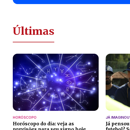
Últimas
HORÓSCOPO
JÁ IMAGINOU
Horóscopo do dia: veja as
Já pensou
previsões para seu signo hoje
futebol? S