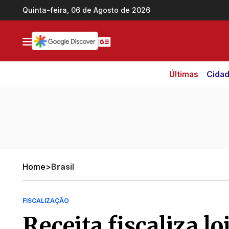
Ir direto pro conteúdo
Quinta-feira, 06 de Agosto de 2026
Últimas
Cida
Home
>
Brasil
FISCALIZAÇÃO
Receita fiscaliza l