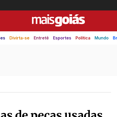
des
Divirta-se
Entretê
Esportes
Política
Mundo
Br
ojas de peças usadas