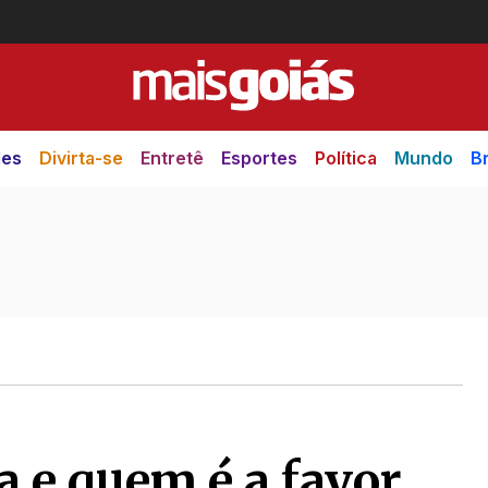
des
Divirta-se
Entretê
Esportes
Política
Mundo
Br
a e quem é a favor