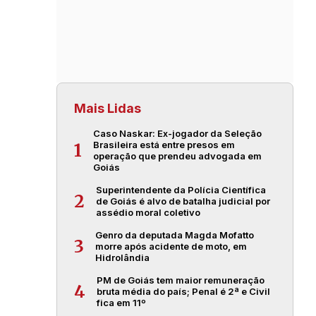
Mais Lidas
Caso Naskar: Ex-jogador da Seleção
Brasileira está entre presos em
1
operação que prendeu advogada em
Goiás
Superintendente da Polícia Científica
2
de Goiás é alvo de batalha judicial por
assédio moral coletivo
Genro da deputada Magda Mofatto
3
morre após acidente de moto, em
Hidrolândia
PM de Goiás tem maior remuneração
4
bruta média do país; Penal é 2ª e Civil
fica em 11º