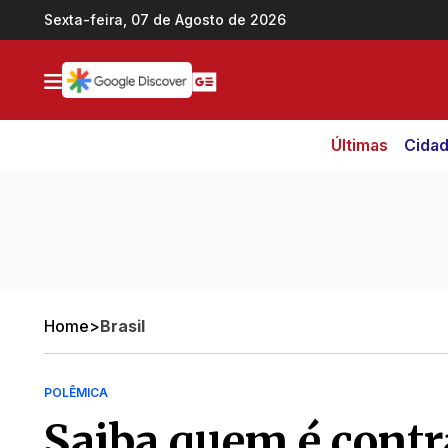
Ir direto pro conteúdo
Sexta-feira, 07 de Agosto de 2026
Últimas
Cida
Home
>
Brasil
POLÊMICA
Saiba quem é contr