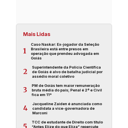
Mais Lidas
Caso Naskar: Ex-jogador da Seleção
Brasileira está entre presos em
1
operação que prendeu advogada em
Goiás
Superintendente da Polícia Científica
2
de Goiás é alvo de batalha judicial por
assédio moral coletivo
PM de Goiás tem maior remuneração
3
bruta média do país; Penal é 2ª e Civil
fica em 11º
Jacqueline Zaiden é anunciada como
4
candidata a vice-governadora de
Marconi
TCC de estudante de Direito com título
5
“Antes Elize do que Eliza” repercute