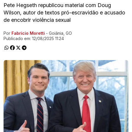
Pete Hegseth republicou material com Doug
Wilson, autor de textos pró-escravidão e acusado
de encobrir violência sexual
Por
Fabricio Moretti
- Goiânia, GO
Ir direto pra matéria
Publicado em:
12/08/2025 11:24