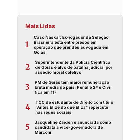
Mais Lidas
Caso Naskar: Ex-jogador da Seleção
Brasileira está entre presos em
1
operação que prendeu advogada em
Goiás
Superintendente da Polícia Científica
2
de Goiás é alvo de batalha judicial por
assédio moral coletivo
PM de Goiás tem maior remuneração
3
bruta média do país; Penal é 2ª e Civil
fica em 11º
TCC de estudante de Direito com título
4
“Antes Elize do que Eliza” repercute
nas redes sociais
Jacqueline Zaiden é anunciada como
5
candidata a vice-governadora de
Marconi