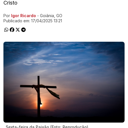
Cristo
Por
Igor Ricardo
- Goiânia, GO
Ir direto pra matéria
Publicado em:
17/04/2025 13:21
Sexta-feira da Paixão (Foto: Reprodução)