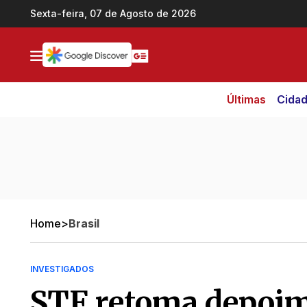
Ir direto pro conteúdo
Sexta-feira, 07 de Agosto de 2026
Últimas
Cida
Home
>
Brasil
INVESTIGADOS
STF retoma depoim