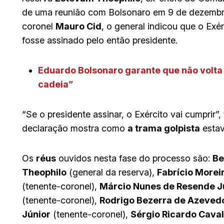
de uma reunião com Bolsonaro em 9 de dezembr
coronel
Mauro Cid
, o general indicou que o Exé
fosse assinado pelo então presidente.
Eduardo Bolsonaro garante que não volta 
cadeia”
“Se o presidente assinar, o Exército vai cumprir”,
declaração mostra como
a trama golpista
estav
Os
réus
ouvidos nesta fase do processo são:
Be
Theophilo
(general da reserva),
Fabrício Morei
(tenente-coronel),
Márcio Nunes de Resende J
(tenente-coronel),
Rodrigo Bezerra de Azeved
Júnior
(tenente-coronel),
Sérgio Ricardo Caval