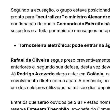
Segundo a acusação, o grupo estava posicion
pronto para
“neutralizar” o ministro Alexandr
confirmação de que o
Comando do Exército não
suspeitos era feita por meio de mensagens no apl
Tornozeleira eletrônica: pode entrar na 
Rafael de Oliveira
segue preso preventivamente 
anteriores e, segundo sua defesa, desta vez de
Já
Rodrigo Azevedo
alega estar em
Goiânia
, c
envolvimento direto com a ação. A denúncia, no 
um dos celulares utilizados na missão dias depo
Entre os que serão ouvidos pelo
STF
estão nom
reserva
Estevam Theophilo
, ex-chefe do Coman