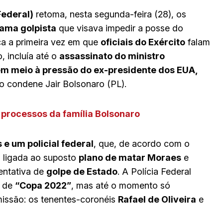
Federal)
retoma, nesta segunda-feira (28), os
rama golpista
que visava impedir a posse do
ca a primeira vez em que
oficiais do Exército
falam
, incluía até o
assassinato do ministro
m meio à pressão do ex-presidente dos EUA,
ão condene Jair Bolsonaro (PL).
 processos da família Bolsonaro
 e um policial federal
, que, de acordo com o
a ligada ao suposto
plano de matar Moraes
e
tentativa de
golpe de Estado
. A Polícia Federal
o de
“Copa 2022”
, mas até o momento só
 missão: os tenentes-coronéis
Rafael de Oliveira
e