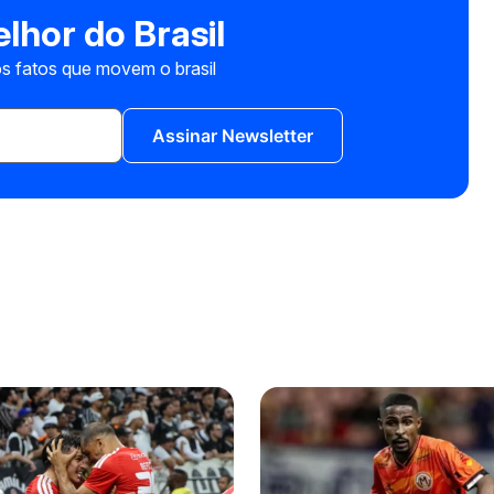
lhor do Brasil
s fatos que movem o brasil
Assinar Newsletter