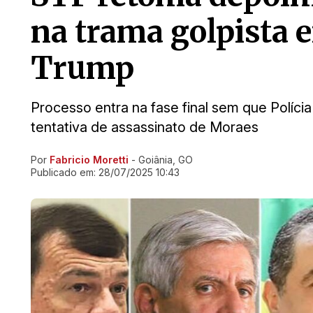
na trama golpista 
Trump
Processo entra na fase final sem que Políci
tentativa de assassinato de Moraes
Por
Fabricio Moretti
- Goiânia, GO
Ir direto pra matéria
Publicado em:
28/07/2025 10:43