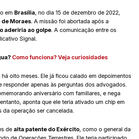
ado em
Brasília
, no dia 15 de dezembro de 2022,
e de Moraes
. A missão foi abortada após a
 aderiria ao golpe
. A comunicação entre os
icativo Signal.
água?
Como funciona? Veja curiosidades
há oito meses. Ele já ficou calado em depoimentos
ve responder apenas às perguntas dos advogados.
omemorando aniversário com familiares, e nega
entanto, aponta que ele teria ativado um chip em
is da operação ser cancelada.
es de
alta patente do Exército
, como o general da
do de Operações Terrestres. Ele teria participado