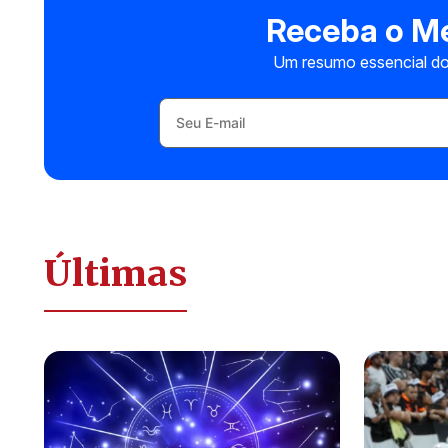
Receba o Me
Um resumo essencial do
Últimas