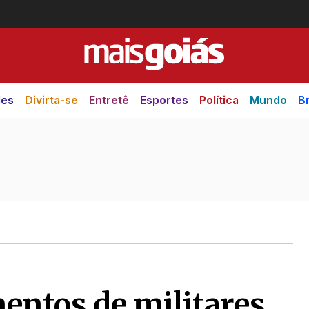
des
Divirta-se
Entretê
Esportes
Política
Mundo
Br
entos de militares