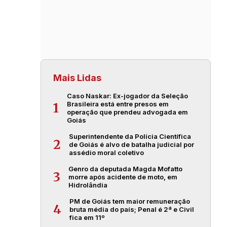
Mais Lidas
Caso Naskar: Ex-jogador da Seleção
Brasileira está entre presos em
1
operação que prendeu advogada em
Goiás
Superintendente da Polícia Científica
2
de Goiás é alvo de batalha judicial por
assédio moral coletivo
Genro da deputada Magda Mofatto
3
morre após acidente de moto, em
Hidrolândia
PM de Goiás tem maior remuneração
4
bruta média do país; Penal é 2ª e Civil
fica em 11º