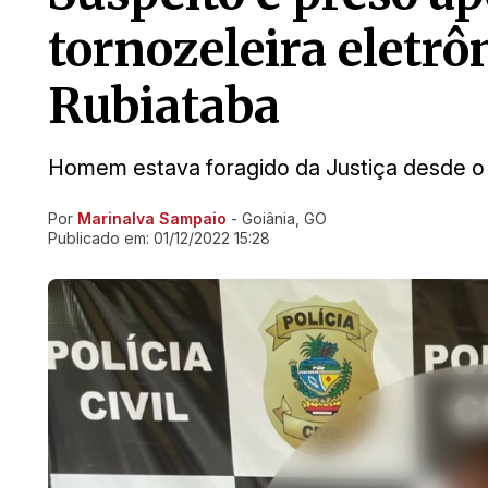
tornozeleira eletrô
Rubiataba
Homem estava foragido da Justiça desde 
Por
Marinalva Sampaio
- Goiânia, GO
Ir direto pra matéria
Publicado em:
01/12/2022 15:28