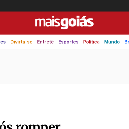
des
Divirta-se
Entretê
Esportes
Política
Mundo
Br
pós romper