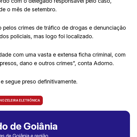
ordo com o delegado responsável pelo caso,
sde o mês de setembro.
pelos crimes de tráfico de drogas e denunciação
dos policiais, mas logo foi localizado.
idade com uma vasta e extensa ficha criminal, com
resos, dano e outros crimes”, conta Adorno.
e segue preso definitivamente.
NOZELEIRA ELETRÔNICA
o de Goiânia
ias de Goiânia e região