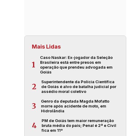
Mais Lidas
Caso Naskar: Ex-jogador da Seleção
Brasileira está entre presos em
1
operação que prendeu advogada em
Goiás
Superintendente da Polícia Científica
2
de Goiás é alvo de batalha judicial por
assédio moral coletivo
Genro da deputada Magda Mofatto
3
morre após acidente de moto, em
Hidrolândia
PM de Goiás tem maior remuneração
4
bruta média do país; Penal é 2ª e Civil
fica em 11º