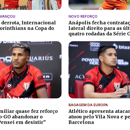
AVANÇOU
NOVO REFORÇO
 derrota, Internacional
Anápolis fecha contrata
orinthians na Copa do
lateral direito para as ú
quatro rodadas da Série 
BAGAGEM DA EUROPA
iliar quase fez reforço
Atlético apresenta atacan
co-GO abandonar o
atuou pelo Vila Nova e p
Pensei em desistir”
Barcelona