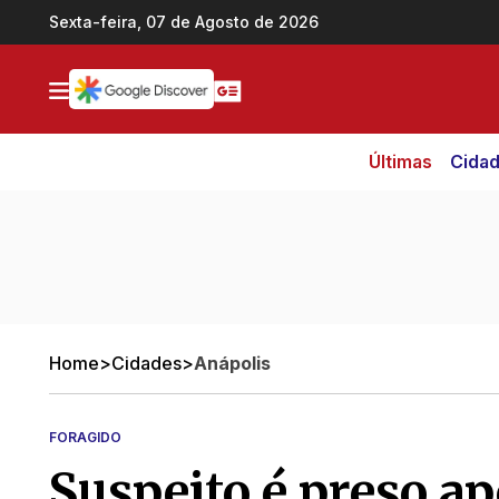
Ir direto pro conteúdo
Sexta-feira, 07 de Agosto de 2026
Últimas
Cida
Home
>
Cidades
>
Anápolis
FORAGIDO
Suspeito é preso a