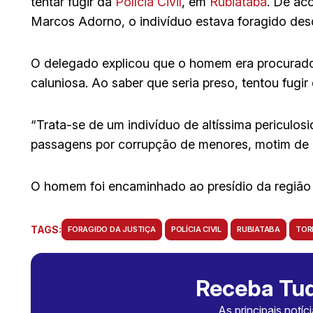
tentar fugir da
Polícia Civil
, em
Rubiataba
. De ac
Marcos Adorno, o indivíduo estava foragido de
O delegado explicou que o homem era procurado 
caluniosa. Ao saber que seria preso, tentou fugir 
“Trata-se de um indivíduo de altíssima periculos
passagens por corrupção de menores, motim de p
O homem foi encaminhado ao presídio da região 
TAGS:
FORAGIDO DA JUSTIÇA
POLÍCIA CIVIL
RUBIATABA
TOR
Receba Tud
As principais notíc