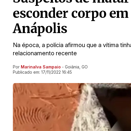
esconder corpo em 
Anápolis
Na época, a polícia afirmou que a vítima ti
relacionamento recente
Por
Marinalva Sampaio
- Goiânia, GO
Ir direto pra matéria
Publicado em:
17/11/2022 16:45