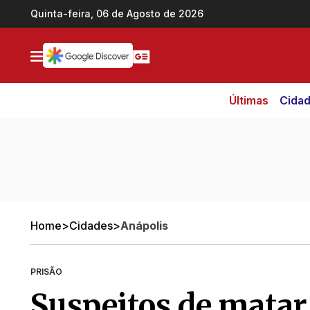
Ir direto pro conteúdo
Quinta-feira, 06 de Agosto de 2026
Últimas
Cida
Home
>
Cidades
>
Anápolis
PRISÃO
Suspeitos de matar