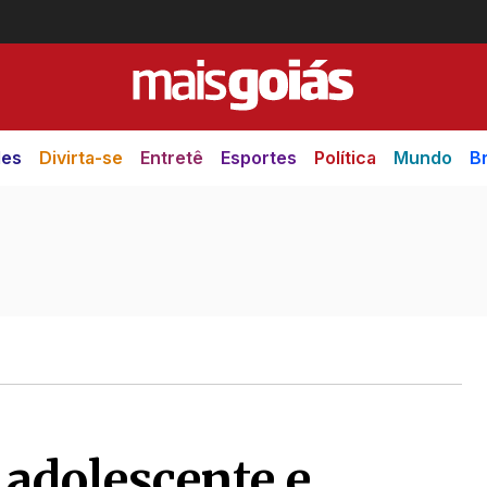
des
Divirta-se
Entretê
Esportes
Política
Mundo
Br
 adolescente e