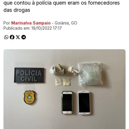
que contou à polícia quem eram os fornecedores
das drogas
Por
Marinalva Sampaio
- Goiânia, GO
Ir direto pra matéria
Publicado em:
19/10/2022 17:17