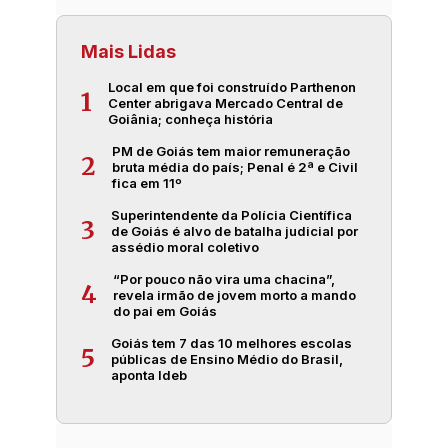
Mais Lidas
Local em que foi construído Parthenon
1
Center abrigava Mercado Central de
Goiânia; conheça história
PM de Goiás tem maior remuneração
2
bruta média do país; Penal é 2ª e Civil
fica em 11º
Superintendente da Polícia Científica
3
de Goiás é alvo de batalha judicial por
assédio moral coletivo
“Por pouco não vira uma chacina”,
4
revela irmão de jovem morto a mando
do pai em Goiás
Goiás tem 7 das 10 melhores escolas
5
públicas de Ensino Médio do Brasil,
aponta Ideb