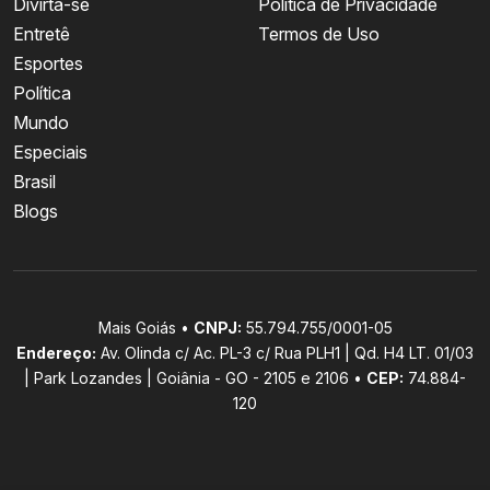
Divirta-se
Política de Privacidade
Entretê
Termos de Uso
Esportes
Política
Mundo
Especiais
Brasil
Blogs
Mais Goiás •
CNPJ:
55.794.755/0001-05
Endereço:
Av. Olinda c/ Ac. PL-3 c/ Rua PLH1 | Qd. H4 LT. 01/03
| Park Lozandes | Goiânia - GO - 2105 e 2106 •
CEP:
74.884-
120