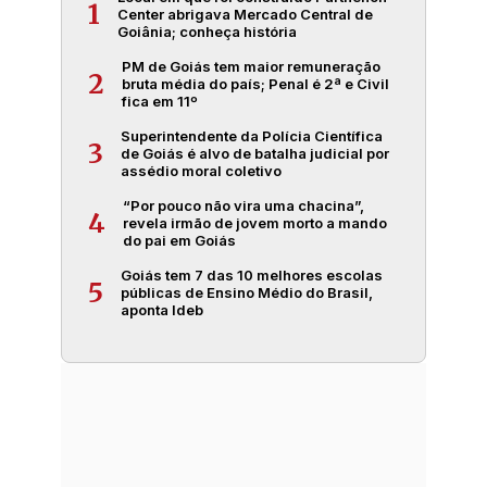
1
Center abrigava Mercado Central de
Goiânia; conheça história
PM de Goiás tem maior remuneração
2
bruta média do país; Penal é 2ª e Civil
fica em 11º
Superintendente da Polícia Científica
3
de Goiás é alvo de batalha judicial por
assédio moral coletivo
“Por pouco não vira uma chacina”,
4
revela irmão de jovem morto a mando
do pai em Goiás
Goiás tem 7 das 10 melhores escolas
5
públicas de Ensino Médio do Brasil,
aponta Ideb