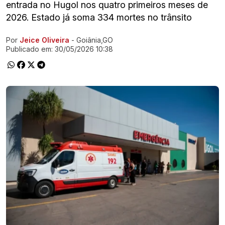
entrada no Hugol nos quatro primeiros meses de
2026. Estado já soma 334 mortes no trânsito
Por
Jeice Oliveira
- Goiânia,GO
Ir direto pra matéria
Publicado em:
30/05/2026 10:38