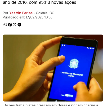
ano de 2016, com 95.118 novas ações
Por
Yasmin Farias
- Goiânia, GO
Ir direto pra matéria
Publicado em:
17/09/2025 16:56
Ações trabalhistas crescem em Goiás e podem chegar a