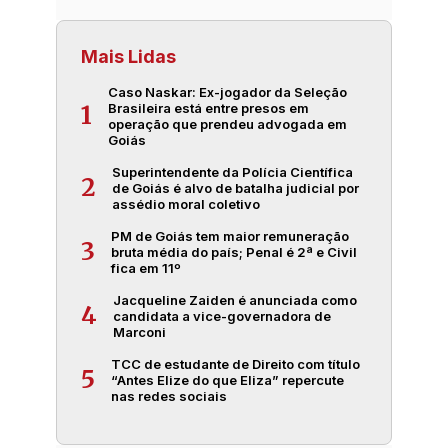
Mais Lidas
Caso Naskar: Ex-jogador da Seleção
Brasileira está entre presos em
1
operação que prendeu advogada em
Goiás
Superintendente da Polícia Científica
2
de Goiás é alvo de batalha judicial por
assédio moral coletivo
PM de Goiás tem maior remuneração
3
bruta média do país; Penal é 2ª e Civil
fica em 11º
Jacqueline Zaiden é anunciada como
4
candidata a vice-governadora de
Marconi
TCC de estudante de Direito com título
5
“Antes Elize do que Eliza” repercute
nas redes sociais