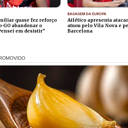
BAGAGEM DA EUROPA
iliar quase fez reforço
Atlético apresenta atacan
co-GO abandonar o
atuou pelo Vila Nova e p
Pensei em desistir”
Barcelona