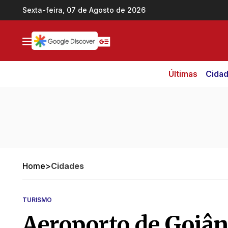
Ir direto pro conteúdo
Sexta-feira, 07 de Agosto de 2026
Últimas
Cida
Home
>
Cidades
TURISMO
Aeroporto de Goiân