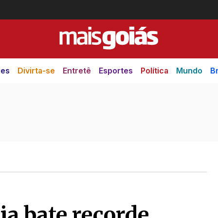
des
Divirta-se
Entretê
Esportes
Política
Mundo
Br
ia bate recorde