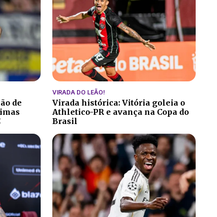
VIRADA DO LEÃO!
ção de
Virada histórica: Vitória goleia o
ltimas
Athletico-PR e avança na Copa do
C
Brasil