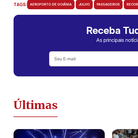
TAGS:
AEROPORTO DE GOIÂNIA
JULHO
PASSAGEIROS
RECO
Receba Tud
As principais notíc
Últimas