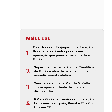
Mais Lidas
Caso Naskar: Ex-jogador da Seleção
Brasileira está entre presos em
1
operação que prendeu advogada em
Goiás
Superintendente da Polícia Científica
2
de Goiás é alvo de batalha judicial por
assédio moral coletivo
Genro da deputada Magda Mofatto
3
morre após acidente de moto, em
Hidrolândia
PM de Goiás tem maior remuneração
4
bruta média do país; Penal é 2ª e Civil
fica em 11º