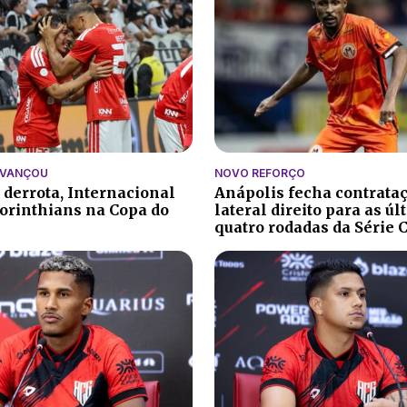
AVANÇOU
NOVO REFORÇO
 derrota, Internacional
Anápolis fecha contrata
orinthians na Copa do
lateral direito para as ú
quatro rodadas da Série 