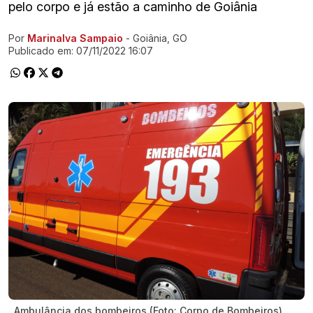
pelo corpo e já estão a caminho de Goiânia
Por
Marinalva Sampaio
- Goiânia, GO
Ir direto pra matéria
Publicado em:
07/11/2022 16:07
Ambulância dos bombeiros (Foto: Corpo de Bombeiros)