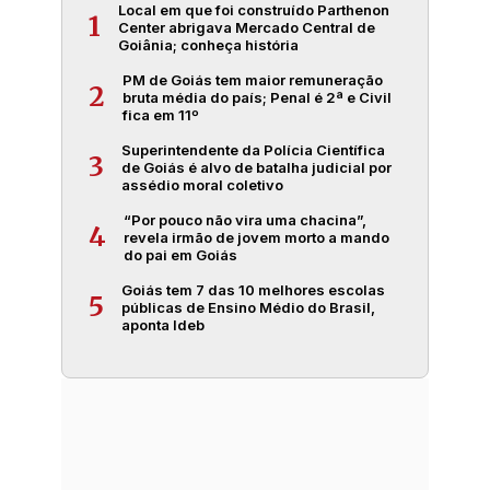
Local em que foi construído Parthenon
1
Center abrigava Mercado Central de
Goiânia; conheça história
PM de Goiás tem maior remuneração
2
bruta média do país; Penal é 2ª e Civil
fica em 11º
Superintendente da Polícia Científica
3
de Goiás é alvo de batalha judicial por
assédio moral coletivo
“Por pouco não vira uma chacina”,
4
revela irmão de jovem morto a mando
do pai em Goiás
Goiás tem 7 das 10 melhores escolas
5
públicas de Ensino Médio do Brasil,
aponta Ideb