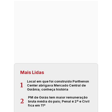
Mais Lidas
Local em que foi construído Parthenon
1
Center abrigava Mercado Central de
Goiânia; conheça história
PM de Goiás tem maior remuneração
2
bruta média do país; Penal é 2ª e Civil
fica em 11º