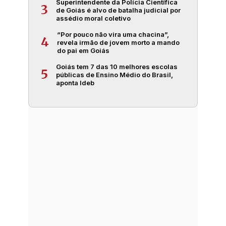
Superintendente da Polícia Científica
3
de Goiás é alvo de batalha judicial por
assédio moral coletivo
“Por pouco não vira uma chacina”,
4
revela irmão de jovem morto a mando
do pai em Goiás
Goiás tem 7 das 10 melhores escolas
5
públicas de Ensino Médio do Brasil,
aponta Ideb