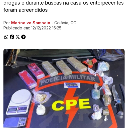
drogas e durante buscas na casa os entorpecentes
foram apreendidos
Por
Marinalva Sampaio
- Goiânia, GO
Ir direto pra matéria
Publicado em:
12/12/2022 16:25