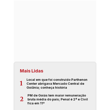
Mais Lidas
Local em que foi construído Parthenon
1
Center abrigava Mercado Central de
Goiânia; conheça história
PM de Goiás tem maior remuneração
2
bruta média do país; Penal é 2ª e Civil
fica em 11º