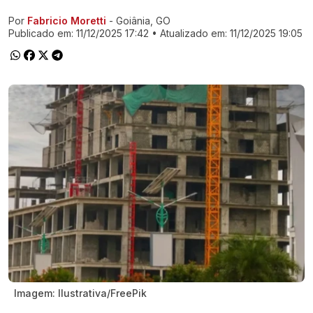
Por
Fabricio Moretti
- Goiânia, GO
Ir direto pra matéria
Publicado em:
11/12/2025 17:42
• Atualizado em:
11/12/2025 19:05
Imagem: Ilustrativa/FreePik