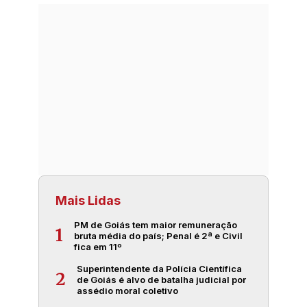
Mais Lidas
PM de Goiás tem maior remuneração
1
bruta média do país; Penal é 2ª e Civil
fica em 11º
Superintendente da Polícia Científica
2
de Goiás é alvo de batalha judicial por
assédio moral coletivo