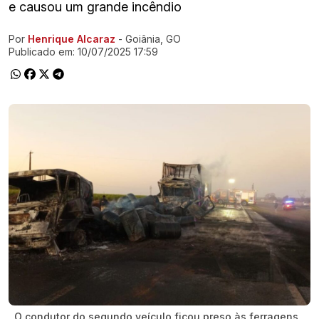
e causou um grande incêndio
Por
Henrique Alcaraz
- Goiânia, GO
Ir direto pra matéria
Publicado em:
10/07/2025 17:59
O condutor do segundo veículo ficou preso às ferragens