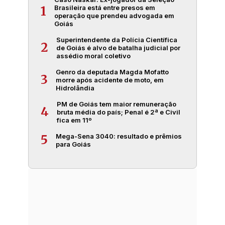
Brasileira está entre presos em
1
operação que prendeu advogada em
Goiás
Superintendente da Polícia Científica
2
de Goiás é alvo de batalha judicial por
assédio moral coletivo
Genro da deputada Magda Mofatto
3
morre após acidente de moto, em
Hidrolândia
PM de Goiás tem maior remuneração
4
bruta média do país; Penal é 2ª e Civil
fica em 11º
Mega-Sena 3040: resultado e prêmios
5
para Goiás