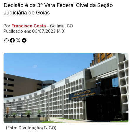
Decisão é da 3ª Vara Federal Cível da Seção
Judiciária de Goiás
Por
Francisco Costa
- Goiânia, GO
Ir direto pra matéria
Publicado em:
06/07/2023 14:31
(Foto: Divulgação/TJGO)