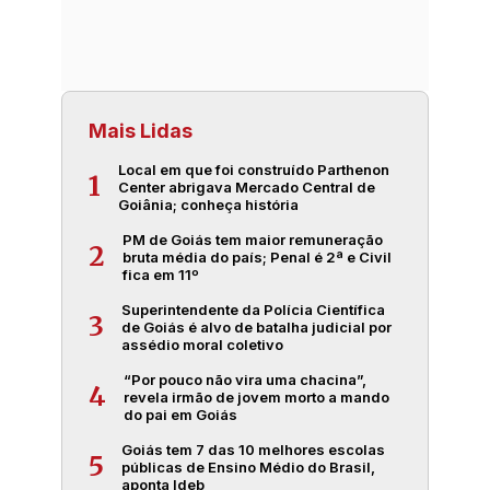
Mais Lidas
Local em que foi construído Parthenon
1
Center abrigava Mercado Central de
Goiânia; conheça história
PM de Goiás tem maior remuneração
2
bruta média do país; Penal é 2ª e Civil
fica em 11º
Superintendente da Polícia Científica
3
de Goiás é alvo de batalha judicial por
assédio moral coletivo
“Por pouco não vira uma chacina”,
4
revela irmão de jovem morto a mando
do pai em Goiás
Goiás tem 7 das 10 melhores escolas
5
públicas de Ensino Médio do Brasil,
aponta Ideb