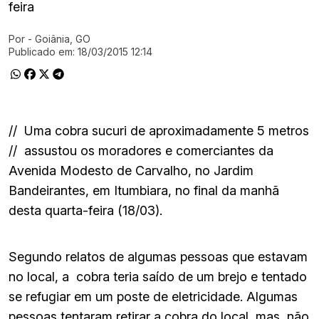
feira
Por
- Goiânia, GO
Ir direto pra matéria
Publicado em:
18/03/2015 12:14
//
Uma cobra sucuri de aproximadamente 5 metros
//
assustou os moradores e comerciantes da
Avenida Modesto de Carvalho, no Jardim
Bandeirantes, em Itumbiara, no final da manhã
desta quarta-feira (18/03).
Segundo relatos de algumas pessoas que estavam
no local, a cobra teria saído de um brejo e tentado
se refugiar em um poste de eletricidade. Algumas
pessoas tentaram retirar a cobra do local, mas não