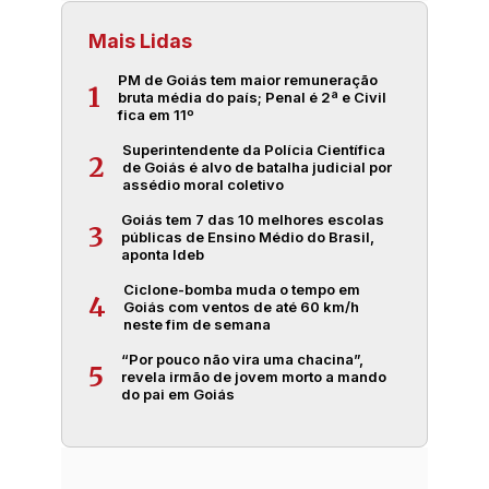
Mais Lidas
PM de Goiás tem maior remuneração
1
bruta média do país; Penal é 2ª e Civil
fica em 11º
Superintendente da Polícia Científica
2
de Goiás é alvo de batalha judicial por
assédio moral coletivo
Goiás tem 7 das 10 melhores escolas
3
públicas de Ensino Médio do Brasil,
aponta Ideb
Ciclone-bomba muda o tempo em
4
Goiás com ventos de até 60 km/h
neste fim de semana
“Por pouco não vira uma chacina”,
5
revela irmão de jovem morto a mando
do pai em Goiás