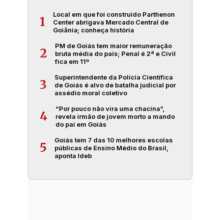
Local em que foi construído Parthenon
1
Center abrigava Mercado Central de
Goiânia; conheça história
PM de Goiás tem maior remuneração
2
bruta média do país; Penal é 2ª e Civil
fica em 11º
Superintendente da Polícia Científica
3
de Goiás é alvo de batalha judicial por
assédio moral coletivo
“Por pouco não vira uma chacina”,
4
revela irmão de jovem morto a mando
do pai em Goiás
Goiás tem 7 das 10 melhores escolas
5
públicas de Ensino Médio do Brasil,
aponta Ideb