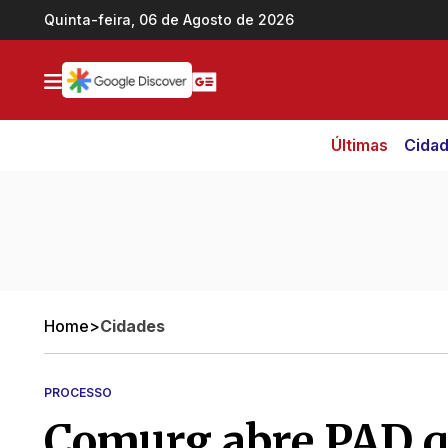
Ir direto pro conteúdo
Quinta-feira, 06 de Agosto de 2026
Últimas
Cida
Home
>
Cidades
PROCESSO
Comurg abre PAD q