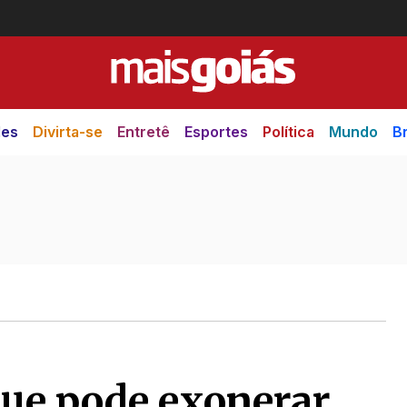
des
Divirta-se
Entretê
Esportes
Política
Mundo
Br
ue pode exonerar