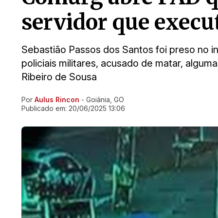
servidor que execut
Sebastião Passos dos Santos foi preso no iní
policiais militares, acusado de matar, algum
Ribeiro de Sousa
Por
Aulus Rincon
- Goiânia, GO
Ir direto pra matéria
Publicado em:
20/06/2025 13:06