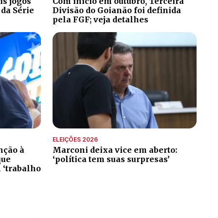
is jogos
Com início em outubro, Terceira
 da Série
Divisão do Goianão foi definida
pela FGF; veja detalhes
ELEIÇÕES 2026
nção à
Marconi deixa vice em aberto:
que
‘política tem suas surpresas’
 ‘trabalho