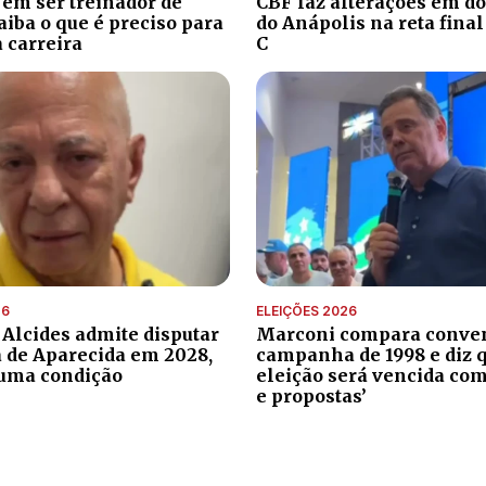
 em ser treinador de
CBF faz alterações em do
aiba o que é preciso para
do Anápolis na reta final
 carreira
C
26
ELEIÇÕES 2026
 Alcides admite disputar
Marconi compara conve
a de Aparecida em 2028,
campanha de 1998 e diz 
uma condição
eleição será vencida com
e propostas’