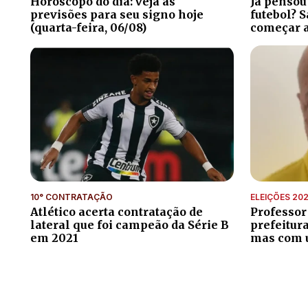
Horóscopo do dia: veja as
Já pensou
previsões para seu signo hoje
futebol? S
(quarta-feira, 06/08)
começar a
10° CONTRATAÇÃO
ELEIÇÕES 20
Atlético acerta contratação de
Professor
lateral que foi campeão da Série B
prefeitur
em 2021
mas com 