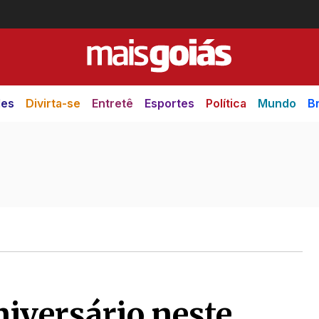
des
Divirta-se
Entretê
Esportes
Política
Mundo
Br
niversário neste