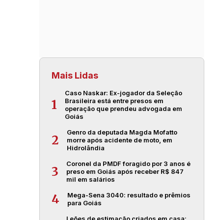
Mais Lidas
Caso Naskar: Ex-jogador da Seleção
Brasileira está entre presos em
1
operação que prendeu advogada em
Goiás
Genro da deputada Magda Mofatto
2
morre após acidente de moto, em
Hidrolândia
Coronel da PMDF foragido por 3 anos é
3
preso em Goiás após receber R$ 847
mil em salários
Mega-Sena 3040: resultado e prêmios
4
para Goiás
Leões de estimação criados em casa: