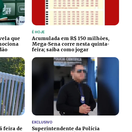
É HOJE
vela que
Acumulada em R$ 150 milhões,
emociona
Mega-Sena corre nesta quinta-
dão
feira; saiba como jogar
EXCLUSIVO
 feira de
Superintendente da Polícia