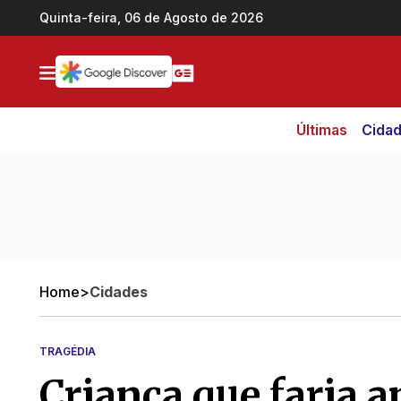
Ir direto pro conteúdo
Quinta-feira, 06 de Agosto de 2026
Últimas
Cida
Home
>
Cidades
TRAGÉDIA
Criança que faria a