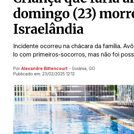
domingo (23) morr
Israelândia
Incidente ocorreu na chácara da família. A
lo com primeiros-socorros, mas não foi poss
Por
Alexandre Bittencourt
- Goiânia, GO
Ir direto pra matéria
Publicado em:
23/02/2025 12:12