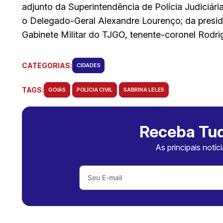
adjunto da Superintendência de Polícia Judiciária
o Delegado-Geral Alexandre Lourenço; da presid
Gabinete Militar do TJGO, tenente-coronel Rodri
CATEGORIAS:
CIDADES
TAGS:
GOIÁS
POLÍCIA CIVIL
SABRINA LELES
Receba Tud
As principais notíc