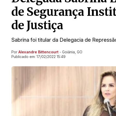
de Segurança Insti
de Justiça
Sabrina foi titular da Delegacia de Repress
Por
Alexandre Bittencourt
- Goiânia, GO
Ir direto pra matéria
Publicado em:
17/02/2022 15:49