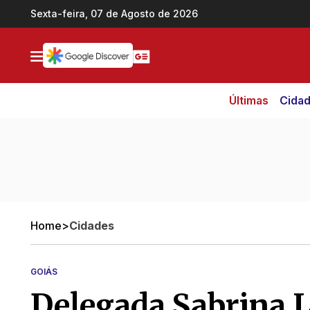
Ir direto pro conteúdo
Sexta-feira, 07 de Agosto de 2026
Últimas
Cida
Home
>
Cidades
GOIÁS
Delegada Sabrina 