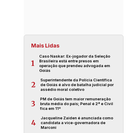
Mais Lidas
Caso Naskar: Ex-jogador da Seleção
Brasileira está entre presos em
1
operação que prendeu advogada em
Goiás
Superintendente da Polícia Científica
2
de Goiás é alvo de batalha judicial por
assédio moral coletivo
PM de Goiás tem maior remuneração
3
bruta média do país; Penal é 2ª e Civil
fica em 11º
Jacqueline Zaiden é anunciada como
4
candidata a vice-governadora de
Marconi