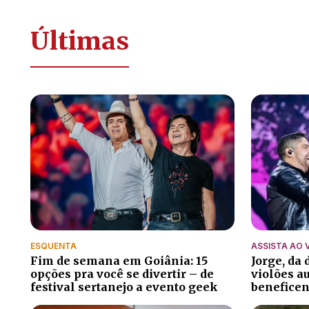
Últimas
ESQUENTA
ASSISTA AO 
Fim de semana em Goiânia: 15
Jorge, da
opções pra você se divertir – de
violões a
festival sertanejo a evento geek
beneficen