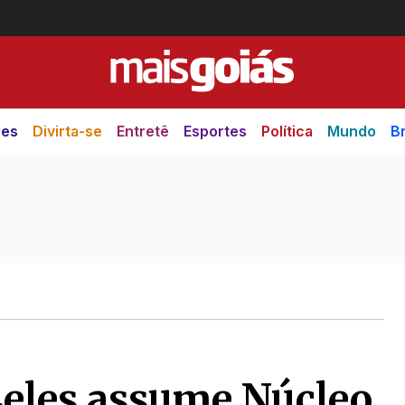
des
Divirta-se
Entretê
Esportes
Política
Mundo
Br
Leles assume Núcleo