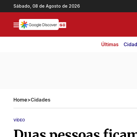
Ir direto pro conteúdo
Sábado, 08 de Agosto de 2026
Últimas
Cida
Home
>
Cidades
VÍDEO
Duas pessoas fica