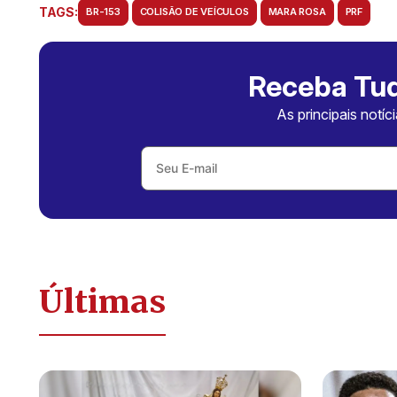
TAGS:
BR-153
COLISÃO DE VEÍCULOS
MARA ROSA
PRF
Receba Tud
As principais notíc
Últimas