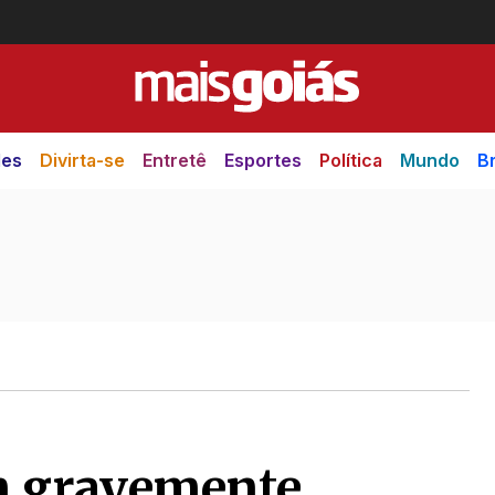
des
Divirta-se
Entretê
Esportes
Política
Mundo
Br
m gravemente