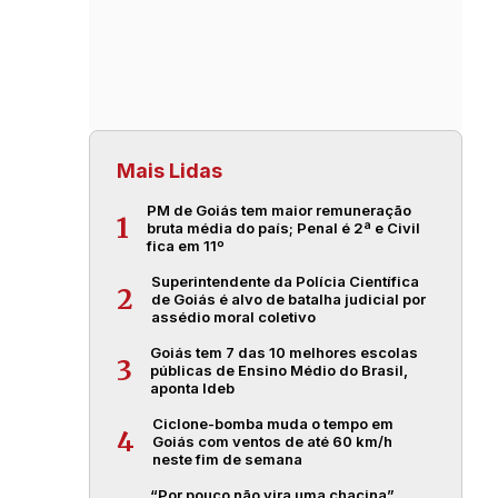
Mais Lidas
PM de Goiás tem maior remuneração
1
bruta média do país; Penal é 2ª e Civil
fica em 11º
Superintendente da Polícia Científica
2
de Goiás é alvo de batalha judicial por
assédio moral coletivo
Goiás tem 7 das 10 melhores escolas
3
públicas de Ensino Médio do Brasil,
aponta Ideb
Ciclone-bomba muda o tempo em
4
Goiás com ventos de até 60 km/h
neste fim de semana
“Por pouco não vira uma chacina”,