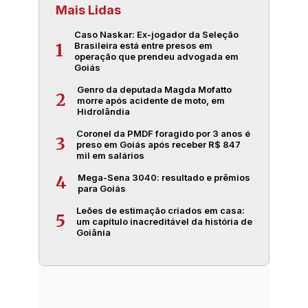
Mais Lidas
Caso Naskar: Ex-jogador da Seleção
Brasileira está entre presos em
1
operação que prendeu advogada em
Goiás
Genro da deputada Magda Mofatto
2
morre após acidente de moto, em
Hidrolândia
Coronel da PMDF foragido por 3 anos é
3
preso em Goiás após receber R$ 847
mil em salários
Mega-Sena 3040: resultado e prêmios
4
para Goiás
Leões de estimação criados em casa:
5
um capítulo inacreditável da história de
Goiânia