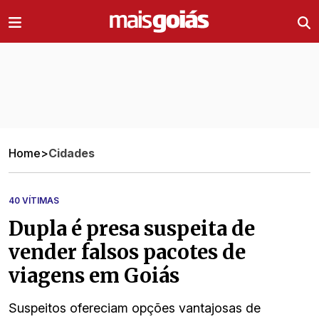
Ir direto pro conteúdo
Home
>
Cidades
40 VÍTIMAS
Dupla é presa suspeita de
vender falsos pacotes de
viagens em Goiás
Suspeitos ofereciam opções vantajosas de