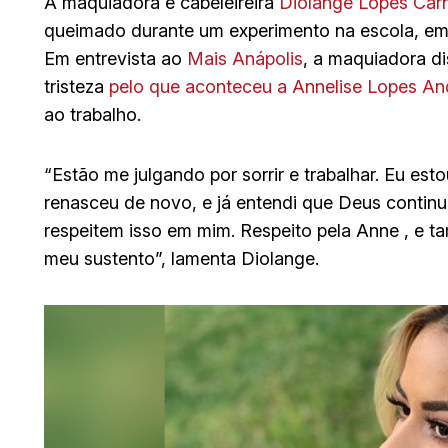
A maquiadora e cabeleireira
Diolange Lopes Carn
queimado durante um experimento na escola, em A
Em entrevista ao
Mais Anápolis
, a maquiadora d
tristeza
pelo que aconteceu a Annelise Lopes An
ao trabalho.
“Estão me julgando por sorrir e trabalhar. Eu esto
renasceu de novo, e já entendi que Deus contin
respeitem isso em mim. Respeito pela Anne , e 
meu sustento”, lamenta Diolange.