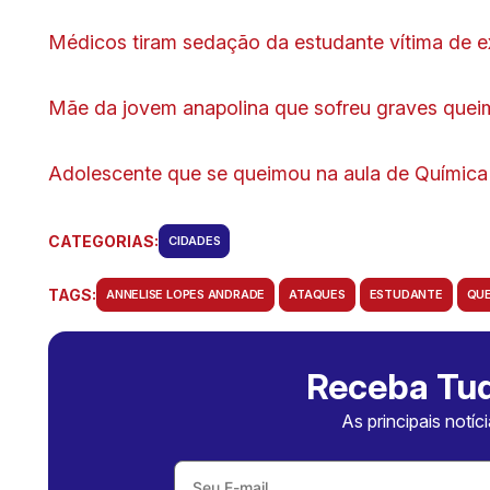
Médicos tiram sedação da estudante vítima de e
Mãe da jovem anapolina que sofreu graves queim
Adolescente que se queimou na aula de Química
CATEGORIAS:
CIDADES
TAGS:
ANNELISE LOPES ANDRADE
ATAQUES
ESTUDANTE
QU
Receba Tud
As principais notíc