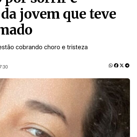
 da jovem que teve
imado
stão cobrando choro e tristeza
7:30