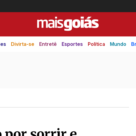
des
Divirta-se
Entretê
Esportes
Política
Mundo
Br
por sorrir e