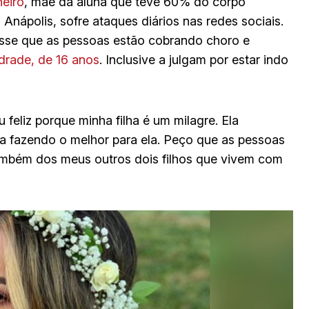
eiro
, mãe da aluna que teve 60% do corpo
nápolis, sofre ataques diários nas redes sociais.
isse que as pessoas estão cobrando choro e
drade, de 16 anos
. Inclusive a julgam por estar indo
u feliz porque minha filha é um milagre. Ela
ua fazendo o melhor para ela. Peço que as pessoas
também dos meus outros dois filhos que vivem com