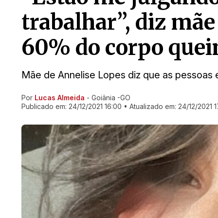
trabalhar”, diz mãe
60% do corpo que
Mãe de Annelise Lopes diz que as pessoas e
Por
Lucas Almeida
- Goiânia -GO
Ir direto pra matéria
Publicado em:
24/12/2021 16:00
• Atualizado em:
24/12/2021 1