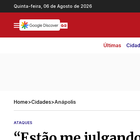
Ir direto pro conteúdo
Quinta-feira, 06 de Agosto de 2026
Últimas
Cida
Home
>
Cidades
>
Anápolis
ATAQUES
“Estão me julgando 