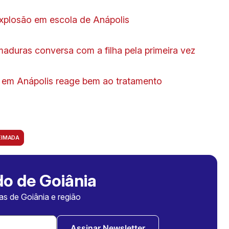
xplosão em escola de Anápolis
aduras conversa com a filha pela primeira vez
 em Anápolis reage bem ao tratamento
EIMADA
o de Goiânia
ias de Goiânia e região
Assinar Newsletter