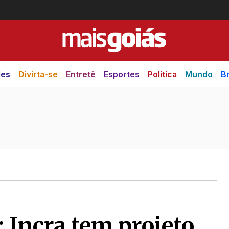
des
Divirta-se
Entretê
Esportes
Política
Mundo
Br
 Incra tem projeto