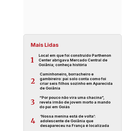
Mais Lidas
Local em que foi construído Parthenon
1
Center abrigava Mercado Central de
Goiânia; conheça história
Caminhoneiro, borracheiro e
gambireiro: pai solo conta como foi
2
criar seis filhos sozinho em Aparecida
de Goiânia
“Por pouco não vira uma chacina”,
3
revela irmão de jovem morto a mando
do pai em Goiás
‘Nossa menina está de volta’:
4
adolescente de Goiânia que
desapareceu na França é localizada