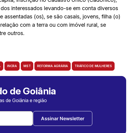
ão dos interessados levando-se em conta diversos
e assentadas (os), se são casais, jovens, filha (o)
relação com a terra ou com imóvel rural, se
tre outros.
A
INCRA
MST
REFORMA AGRÁRIA
TRÁFICO DE MULHERES
o de Goiânia
ias de Goiânia e região
Assinar Newsletter