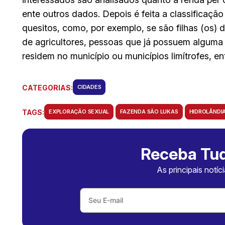
ente outros dados. Depois é feita a classificaç
quesitos, como, por exemplo, se são filhas (os) d
de agricultores, pessoas que já possuem alguma 
residem no município ou municípios limítrofes, en
CATEGORIAS:
CIDADES
TAGS:
EXPLORAÇÃO SEXUAL
FAZENDA SÃO LUKAS
HIDROLÂNDI
Receba Tud
As principais notíc