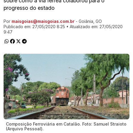
sobre como a via férrea colaborou para o
progresso do estado
Por
maisgoias@maisgoias.com.br
- Goiânia, GO
Ir direto pra matéria
Publicado em:
27/05/2020 8:25
• Atualizado em:
27/05/2020
9:47
Composição Ferroviária em Catalão. Foto: Samuel Straioto
(Arquivo Pessoal).