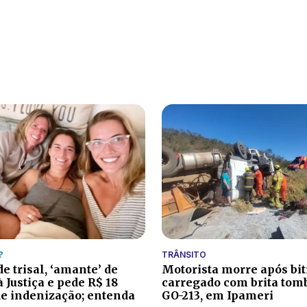
?
TRÂNSITO
e trisal, ‘amante’ de
Motorista morre após bi
à Justiça e pede R$ 18
carregado com brita tom
e indenização; entenda
GO-213, em Ipameri