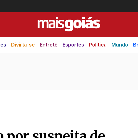
des
Divirta-se
Entretê
Esportes
Política
Mundo
Br
o por suspeita de