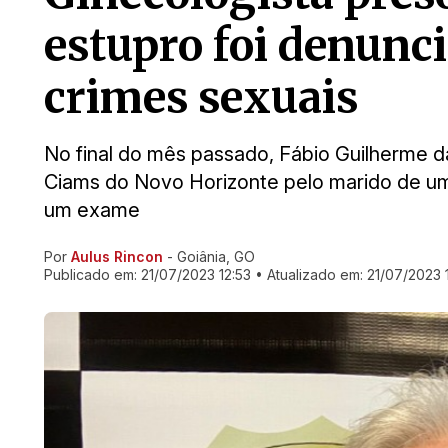
estupro foi denunc
crimes sexuais
No final do mês passado, Fábio Guilherme d
Ciams do Novo Horizonte pelo marido de u
um exame
Por
Aulus Rincon
- Goiânia, GO
Ir direto pra matéria
Publicado em:
21/07/2023 12:53
• Atualizado em:
21/07/2023 