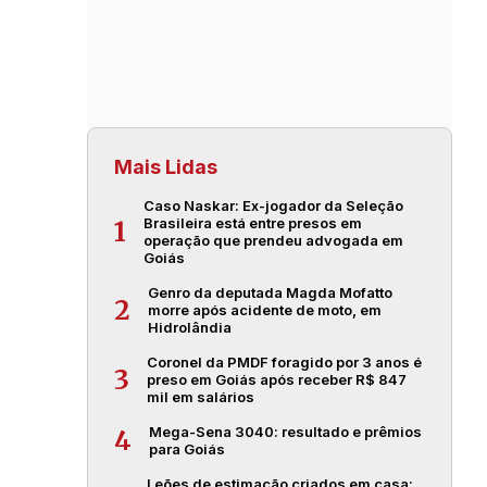
Mais Lidas
Caso Naskar: Ex-jogador da Seleção
Brasileira está entre presos em
1
operação que prendeu advogada em
Goiás
Genro da deputada Magda Mofatto
2
morre após acidente de moto, em
Hidrolândia
Coronel da PMDF foragido por 3 anos é
3
preso em Goiás após receber R$ 847
mil em salários
Mega-Sena 3040: resultado e prêmios
4
para Goiás
Leões de estimação criados em casa: