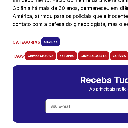
Em depoimento, Fábio Guilherme da Silveira Camp
Goiânia há mais de 30 anos, permaneceu em silê
América, afirmou para os policiais que é inocen
contato com a defesa do ginecologista, mas o e
CATEGORIAS:
CIDADES
TAGS:
CRIMES SEXUAIS
ESTUPRO
GINECOLOGISTA
GOIÂNIA
Receba Tud
As principais notíc