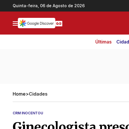
Ir direto pro conteúdo
Quinta-feira, 06 de Agosto de 2026
Últimas
Cida
Home
>
Cidades
CRM INOCENTOU
Ginecologista pres