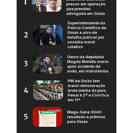
1
presos em operação
que prendeu
advogada em Goiás
Superintendente da
Polícia Científica de
Goiás é alvo de
2
batalha judicial por
assédio moral
coletivo
Genro da deputada
Magda Mofatto morre
3
após acidente de
moto, em Hidrolândia
PM de Goiás tem
maior remuneração
4
bruta média do país;
Penal é 2ª e Civil fica
em 11º
Mega-Sena 3040:
5
resultado e prêmios
para Goiás