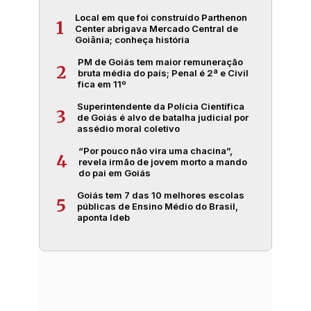
Local em que foi construído Parthenon
1
Center abrigava Mercado Central de
Goiânia; conheça história
PM de Goiás tem maior remuneração
2
bruta média do país; Penal é 2ª e Civil
fica em 11º
Superintendente da Polícia Científica
3
de Goiás é alvo de batalha judicial por
assédio moral coletivo
“Por pouco não vira uma chacina”,
4
revela irmão de jovem morto a mando
do pai em Goiás
Goiás tem 7 das 10 melhores escolas
5
públicas de Ensino Médio do Brasil,
aponta Ideb