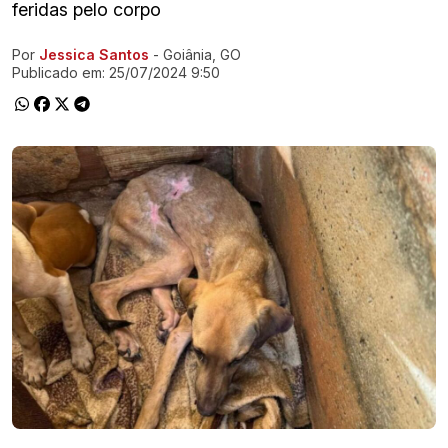
feridas pelo corpo
Por
Jessica Santos
- Goiânia, GO
Ir direto pra matéria
Publicado em:
25/07/2024 9:50