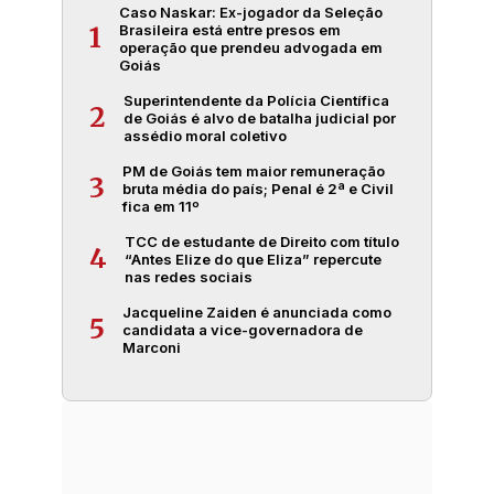
Caso Naskar: Ex-jogador da Seleção
Brasileira está entre presos em
1
operação que prendeu advogada em
Goiás
Superintendente da Polícia Científica
2
de Goiás é alvo de batalha judicial por
assédio moral coletivo
PM de Goiás tem maior remuneração
3
bruta média do país; Penal é 2ª e Civil
fica em 11º
TCC de estudante de Direito com título
4
“Antes Elize do que Eliza” repercute
nas redes sociais
Jacqueline Zaiden é anunciada como
5
candidata a vice-governadora de
Marconi