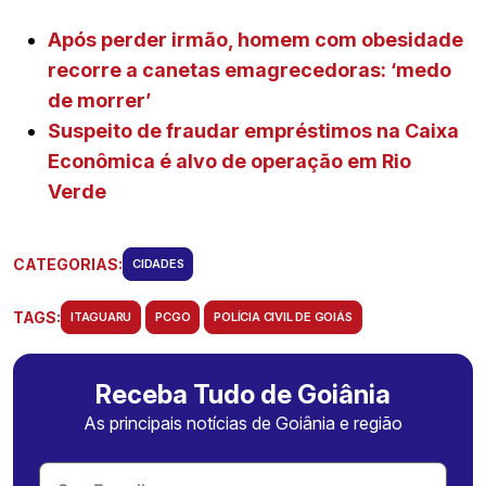
Após perder irmão, homem com obesidade
recorre a canetas emagrecedoras: ‘medo
de morrer’
Suspeito de fraudar empréstimos na Caixa
Econômica é alvo de operação em Rio
Verde
CATEGORIAS:
CIDADES
TAGS:
ITAGUARU
PCGO
POLÍCIA CIVIL DE GOIÁS
Receba Tudo de Goiânia
As principais notícias de Goiânia e região