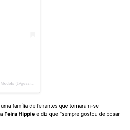
Uma publicação compartilhada por GÉSSIKA MOTTA – Miss/ Modelo (@gessikamotta)
uma família de feirantes que tornaram-se
na
Feira Hippie
e diz que “sempre gostou de posar