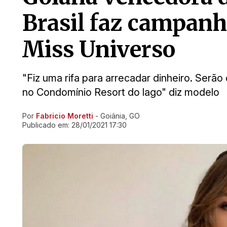
Brasil faz campanh
Miss Universo
"Fiz uma rifa para arrecadar dinheiro. Serã
no Condomínio Resort do lago" diz modelo
Por
Fabricio Moretti
- Goiânia, GO
Ir direto pra matéria
Publicado em:
28/01/2021 17:30