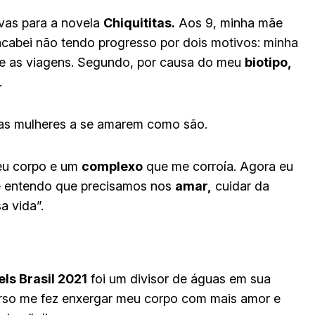
ivas para a novela
Chiquititas.
Aos 9, minha mãe
abei não tendo progresso por dois motivos: minha
a e as viagens. Segundo, por causa do meu
biotipo,
.
ras mulheres a se amarem como são.
eu corpo e um
complexo
que me corroía. Agora eu
je entendo que precisamos nos
amar,
cuidar da
a vida”.
ls Brasil 2021
foi um divisor de águas em sua
curso me fez enxergar meu corpo com mais amor e