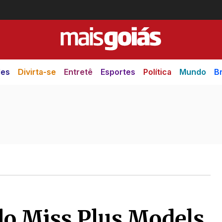
des
Divirta-se
Entretê
Esportes
Política
Mundo
Br
do Miss Plus Models