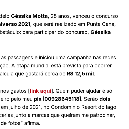
odelo
Géssika Motta
, 28 anos, venceu o concurso
iverso 2021
, que será realizado em Punta Cana,
stáculo: para participar do concurso,
Géssika
 as passagens e iniciou uma campanha nas redes
ição. A etapa mundial está prevista para ocorrer
 calcula que gastará cerca de
R$ 12,5 mil
.
 nos gastos [
link aqui
]. Quem puder ajudar é só
nheiro pelo meu
pix [00928645118]
. Serão
dois
as em julho de 2021, no Condomínio Resort do lago
erias junto a marcas que queiram me patrocinar,
de fotos” afirma.