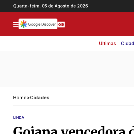
Ir direto pro conteúdo
Quarta-feira, 05 de Agosto de 2026
Últimas
Cida
Home
>
Cidades
LINDA
Goiana vencedora 