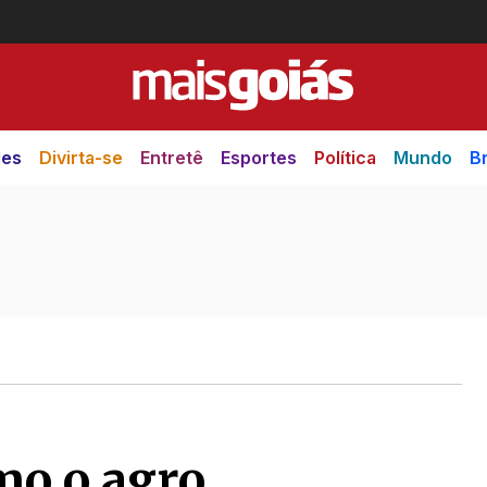
des
Divirta-se
Entretê
Esportes
Política
Mundo
Br
mo o agro