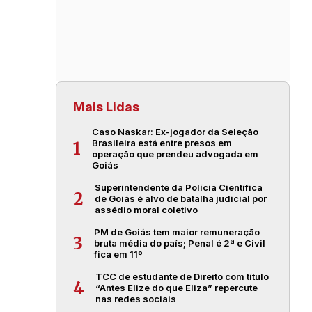
Mais Lidas
Caso Naskar: Ex-jogador da Seleção
Brasileira está entre presos em
1
operação que prendeu advogada em
Goiás
Superintendente da Polícia Científica
2
de Goiás é alvo de batalha judicial por
assédio moral coletivo
PM de Goiás tem maior remuneração
3
bruta média do país; Penal é 2ª e Civil
fica em 11º
TCC de estudante de Direito com título
4
“Antes Elize do que Eliza” repercute
nas redes sociais