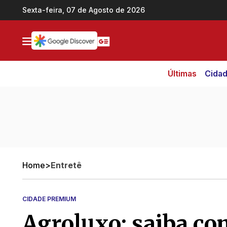
Ir direto pro conteúdo
Sexta-feira, 07 de Agosto de 2026
Últimas
Cida
Home
>
Entretê
CIDADE PREMIUM
Agroluxo: saiba co