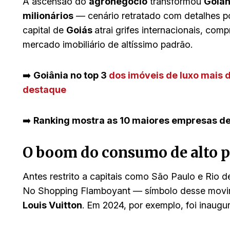
A ascensão do
agronegócio
transformou
Goiân
milionários
— cenário retratado com detalhes 
capital de
Goiás
atrai grifes internacionais, com
mercado imobiliário de altíssimo padrão.
➡️
Goiânia no top 3
dos imóveis de luxo mais d
destaque
➡️
Ranking mostra as 10 maiores empresas de
O boom do consumo de alto 
Antes restrito a capitais como São Paulo e Rio 
No Shopping Flamboyant — símbolo desse movi
Louis Vuitton
. Em 2024, por exemplo, foi inaugu