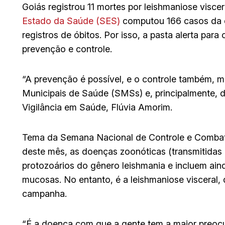
Goiás registrou 11 mortes por leishmaniose visce
Estado da Saúde (SES)
computou 166 casos da 
registros de óbitos. Por isso, a pasta alerta par
prevenção e controle.
“A prevenção é possível, e o controle também, 
Municipais de Saúde (SMSs) e, principalmente, d
Vigilância em Saúde, Flúvia Amorim.
Tema da Semana Nacional de Controle e Combate
deste mês, as doenças zoonóticas (transmitidas
protozoários do gênero leishmania e incluem ain
mucosas. No entanto, é a leishmaniose visceral, 
campanha.
“É a doença com que a gente tem a maior preocu