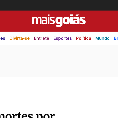
des
Divirta-se
Entretê
Esportes
Política
Mundo
Br
mortes por