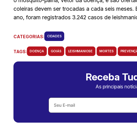
o mosquito-palha, vetor da doença, e são ofertad
coleiras devem ser trocadas a cada seis meses. 
ano, foram registrados 3.242 casos de leishmanio
CATEGORIAS:
CIDADES
TAGS:
DOENÇA
GOIÁS
LEISHMANIOSE
MORTES
PREVENÇ
Receba Tud
As principais notíc