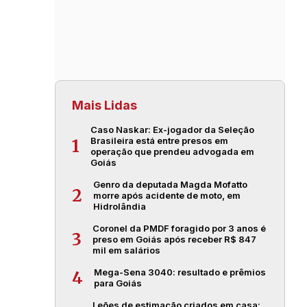
Mais Lidas
Caso Naskar: Ex-jogador da Seleção
Brasileira está entre presos em
1
operação que prendeu advogada em
Goiás
Genro da deputada Magda Mofatto
2
morre após acidente de moto, em
Hidrolândia
Coronel da PMDF foragido por 3 anos é
3
preso em Goiás após receber R$ 847
mil em salários
Mega-Sena 3040: resultado e prêmios
4
para Goiás
Leões de estimação criados em casa: