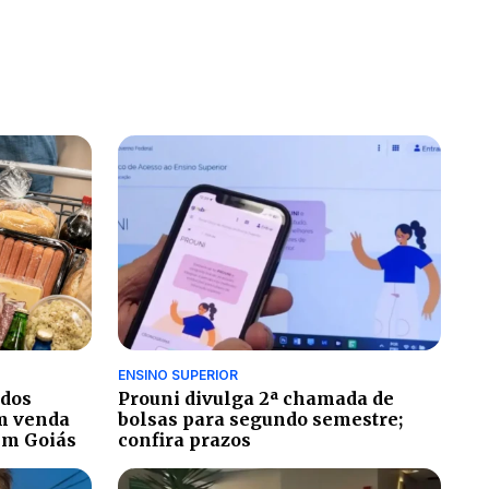
ENSINO SUPERIOR
ados
Prouni divulga 2ª chamada de
m venda
bolsas para segundo semestre;
em Goiás
confira prazos