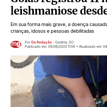
leishmaniose desd
Em sua forma mais grave, a doença causada
crianças, idosos e pessoas debilitadas
Por
Da Redação
- Goiânia, GO
Ir direto pra matéria
Publicado em:
09/08/2023 11:06
• Atualizado em:
09